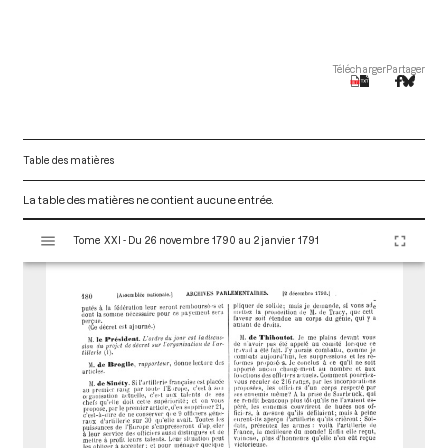
Télécharger
Partager
Table des matières
La table des matières ne contient aucune entrée.
V
Tome XXI - Du 26 novembre 1790 au 2 janvier 1791
i
s
u
a
l
i
s
e
u
r
M