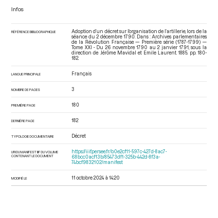
Infos
Adoption d’un décret sur l’organisation de l’artillerie, lors de la
RÉFÉRENCE BIBLIOGRAPHIQUE
séance du 2 décembre 1790. Dans : Archives parlementaires
de la Révolution Française — Première série (1787-1799) —
Tome XXI - Du 26 novembre 1790 au 2 janvier 1791
, sous la
direction de Jérôme Mavidal et Emile Laurent. 1885. pp. 180-
182.
Français
LANGUE PRINCIPALE
3
NOMBRE DE PAGES
180
PREMIÈRE PAGE
182
DERNIÈRE PAGE
Décret
TYPOLOGIE DOCUMENTAIRE
https://iiif.persee.fr/b0e2cf11-597c-427d-8ac7-
URI DU MANIFEST IIIF DU VOLUME
CONTENANT LE DOCUMENT
68bcc0acf13b/85473df1-325b-442d-8f3a-
74bcf9832102/manifest
11 octobre 2024 à 14:20
MODIFIÉ LE