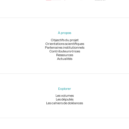
Menu
du
pied
À propos
de
page
Objectifs du projet
Orientations scientifiques
Partenaires institutionnels
Contributeurs-trices
Ressources
Actualités
Explorer
Les volumes
Les députés
Les cahiers de doléances