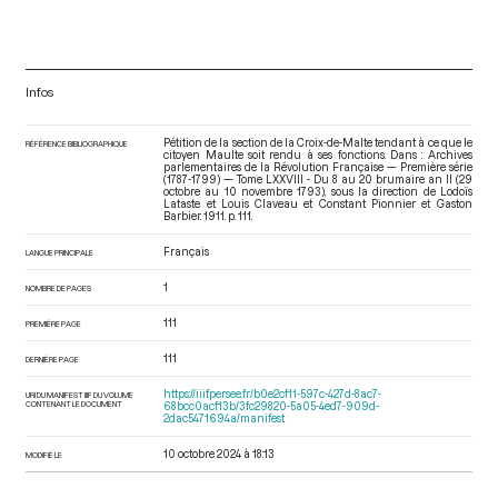
Infos
Pétition de la section de la Croix-de-Malte tendant à ce que le
RÉFÉRENCE BIBLIOGRAPHIQUE
citoyen Maulte soit rendu à ses fonctions. Dans : Archives
parlementaires de la Révolution Française — Première série
(1787-1799) — Tome LXXVIII - Du 8 au 20 brumaire an II (29
octobre au 10 novembre 1793)
, sous la direction de Lodoïs
Lataste et Louis Claveau et Constant Pionnier et Gaston
Barbier. 1911. p. 111.
Français
LANGUE PRINCIPALE
1
NOMBRE DE PAGES
111
PREMIÈRE PAGE
111
DERNIÈRE PAGE
https://iiif.persee.fr/b0e2cf11-597c-427d-8ac7-
URI DU MANIFEST IIIF DU VOLUME
CONTENANT LE DOCUMENT
68bcc0acf13b/3fc29820-5a05-4ed7-909d-
2dac5471694a/manifest
10 octobre 2024 à 18:13
MODIFIÉ LE