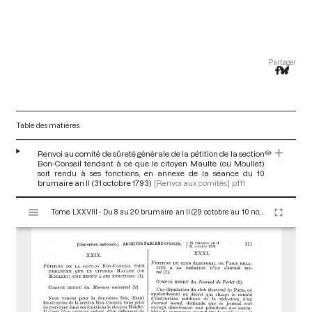
Partager
Table des matières
Renvoi au comité de sûreté générale de la pétition de la section
Bon-Conseil tendant à ce que le citoyen Maulte (ou Moullet)
soit rendu à ses fonctions, en annexe de la séance du 10
brumaire an II (31 octobre 1793)
[Renvoi aux comités]
p.111
V
Tome LXXVIII - Du 8 au 20 brumaire an II (29 octobre au 10 novembre 1793)
i
s
u
a
l
i
s
e