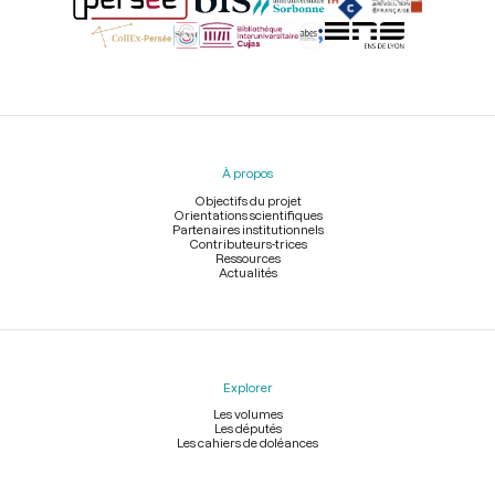
Menu
du
pied
À propos
de
page
Objectifs du projet
Orientations scientifiques
Partenaires institutionnels
Contributeurs-trices
Ressources
Actualités
Explorer
Les volumes
Les députés
Les cahiers de doléances