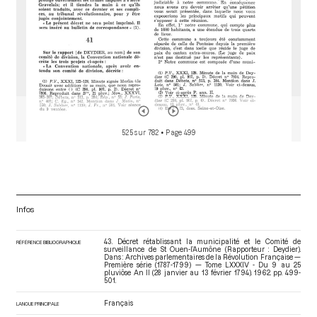
525 sur 782
• Page 499
Infos
43. Décret rétablissant la municipalité et le Comité de
RÉFÉRENCE BIBLIOGRAPHIQUE
surveillance de St Ouen-l’Aumône (Rapporteur : Deydier).
Dans : Archives parlementaires de la Révolution Française —
Première série (1787-1799) — Tome LXXXIV - Du 9 au 25
pluviôse An II (28 janvier au 13 février 1794)
. 1962. pp. 499-
501.
Français
LANGUE PRINCIPALE