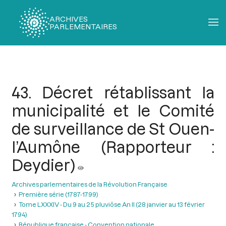
ARCHIVES
PARLEMENTAIRES
Fil
d'Ariane
43. Décret rétablissant la
municipalité et le Comité
de surveillance de St Ouen-
l’Aumône (Rapporteur :
Deydier)
Archives parlementaires de la Révolution Française
Première série (1787-1799)
Tome LXXXIV - Du 9 au 25 pluviôse An II (28 janvier au 13 février
1794)
République française - Convention nationale