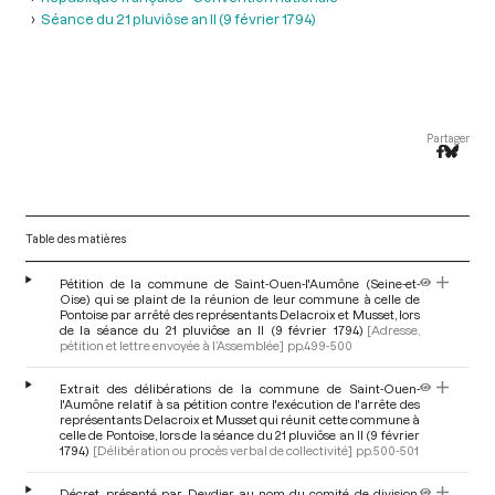
Séance du 21 pluviôse an II (9 février 1794)
Partager
Table des matières
Pétition de la commune de Saint-Ouen-l'Aumône (Seine-et-
Oise) qui se plaint de la réunion de leur commune à celle de
Pontoise par arrêté des représentants Delacroix et Musset, lors
de la séance du 21 pluviôse an II (9 février 1794)
[Adresse,
pétition et lettre envoyée à l’Assemblée]
pp.499-500
Extrait des délibérations de la commune de Saint-Ouen-
l'Aumône relatif à sa pétition contre l'exécution de l'arrête des
représentants Delacroix et Musset qui réunit cette commune à
celle de Pontoise, lors de la séance du 21 pluviôse an II (9 février
1794)
[Délibération ou procès verbal de collectivité]
pp.500-501
Décret, présenté par Deydier au nom du comité de division,