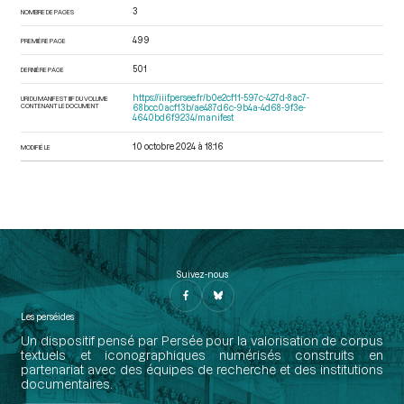
3
NOMBRE DE PAGES
499
PREMIÈRE PAGE
501
DERNIÈRE PAGE
https://iiif.persee.fr/b0e2cf11-597c-427d-8ac7-
URI DU MANIFEST IIIF DU VOLUME
CONTENANT LE DOCUMENT
68bcc0acf13b/ae487d6c-9b4a-4d68-9f3e-
4640bd6f9234/manifest
10 octobre 2024 à 18:16
MODIFIÉ LE
Suivez-nous
Les perséides
Un dispositif pensé par Persée pour la valorisation de corpus
textuels et iconographiques numérisés construits en
partenariat avec des équipes de recherche et des institutions
documentaires.