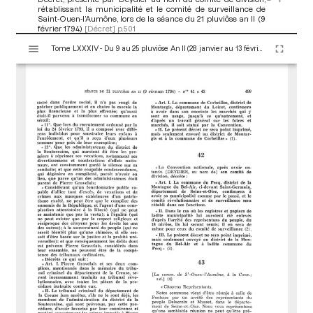
rétablissant la municipalité et le comité de surveillance de
Saint-Ouen-l’Aumône, lors de la séance du 21 pluviôse an II (9
février 1794)
[Décret]
p.501
V
Etienne Deydier
Tome LXXXIV - Du 9 au 25 pluviôse An II (28 janvier au 13 février 1794)
i
s
u
a
l
i
s
e
u
r
M
i
r
a
d
o
r