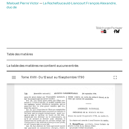
Malouet Pierre Victor
La Rochefoucauld-Liancourt François Alexandre,
duc de
Télécharger
Partager
Table des matières
La table des matières ne contient aucune entrée.
V
Tome XVIII - Du 12 aout au 15 septembre 1790
i
s
u
a
l
i
s
e
u
r