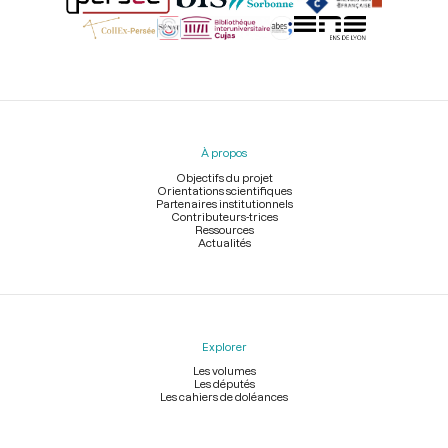
Menu
du
pied
À propos
de
page
Objectifs du projet
Orientations scientifiques
Partenaires institutionnels
Contributeurs-trices
Ressources
Actualités
Explorer
Les volumes
Les députés
Les cahiers de doléances