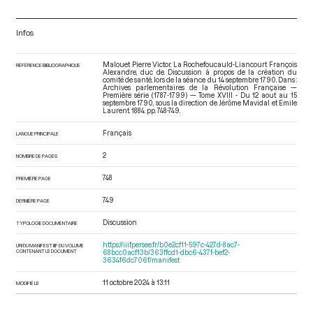
Infos
Malouet Pierre Victor, La Rochefoucauld-Liancourt François
RÉFÉRENCE BIBLIOGRAPHIQUE
Alexandre, duc de. Discussion à propos de la création du
comité de santé, lors de la séance du 14 septembre 1790. Dans :
Archives parlementaires de la Révolution Française —
Première série (1787-1799) — Tome XVIII - Du 12 aout au 15
septembre 1790
, sous la direction de Jérôme Mavidal et Emile
Laurent. 1884. pp. 748-749.
Français
LANGUE PRINCIPALE
2
NOMBRE DE PAGES
748
PREMIÈRE PAGE
749
DERNIÈRE PAGE
Discussion
TYPOLOGIE DOCUMENTAIRE
https://iiif.persee.fr/b0e2cf11-597c-427d-8ac7-
URI DU MANIFEST IIIF DU VOLUME
CONTENANT LE DOCUMENT
68bcc0acf13b/363ffcd1-dbc6-437f-bef2-
3634f6dc706f/manifest
11 octobre 2024 à 13:11
MODIFIÉ LE