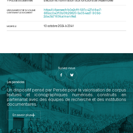
Élection et nomination aux fonctions de l'Assemblée
TYPOLOGIE DOCUMENTAIRE
https://iiif.persee.fr/b0e2cf11-597c-427d-8ac7-
URI DU MANIFEST IIIF DU VOLUME
CONTENANT LE DOCUMENT
68bcc0acf13b/3fc29820-5a05-4ed7-909d-
2dac5471694a/manifest
10 octobre 2024 à 23:41
MODIFIÉ LE
Suivez-nous
Les perséides
Un dispositif pensé par Persée pour la valorisation de corpus
textuels et iconographiques numérisés construits en
partenariat avec des équipes de recherche et des institutions
documentaires.
En savoir plus