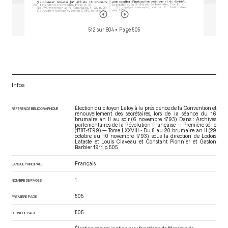
512 sur 804
• Page 505
Infos
Élection du citoyen Laloy à la présidence de la Convention et
RÉFÉRENCE BIBLIOGRAPHIQUE
renouvellement des secrétaires, lors de la séance du 16
brumaire an II au soir (6 novembre 1793). Dans : Archives
parlementaires de la Révolution Française — Première série
(1787-1799) — Tome LXXVIII - Du 8 au 20 brumaire an II (29
octobre au 10 novembre 1793)
, sous la direction de Lodoïs
Lataste et Louis Claveau et Constant Pionnier et Gaston
Barbier. 1911. p. 505.
Français
LANGUE PRINCIPALE
1
NOMBRE DE PAGES
505
PREMIÈRE PAGE
505
DERNIÈRE PAGE