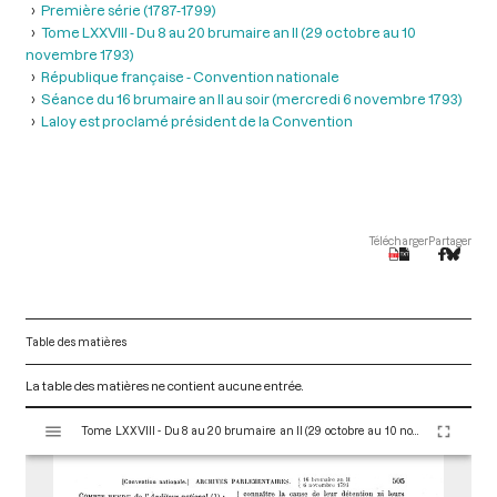
Première série (1787-1799)
Tome LXXVIII - Du 8 au 20 brumaire an II (29 octobre au 10
novembre 1793)
République française - Convention nationale
Séance du 16 brumaire an II au soir (mercredi 6 novembre 1793)
Laloy est proclamé président de la Convention
Télécharger
Partager
Table des matières
La table des matières ne contient aucune entrée.
V
Tome LXXVIII - Du 8 au 20 brumaire an II (29 octobre au 10 novembre 1793)
i
s
u