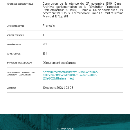
Conclusion de la séance du 27 novembre 1789. Dans :
RÉFÉRENCE BIBLIOGRAPHIQUE
Archives parlementaires de la Révolution Française —
Première série (1787-1799) — Tome X - Du 12 novembre au 24
décembre 1789
, sous la direction de Emile Laurent et Jérôme
Mavidal. 1878. p. 281.
Français
LANGUE PRINCIPALE
1
NOMBRE DE PAGES
281
PREMIÈRE PAGE
281
DERNIÈRE PAGE
Déroulement des séances
TYPOLOGIE DOCUMENTAIRE
https://iiif.persee.fr/b0e2cf11-597c-427d-8ac7-
URI DU MANIFEST IIIF DU VOLUME
CONTENANT LE DOCUMENT
68bcc0acf13b/ced82648-f05a-4eb5-a87b-
521e6028d1be/manifest
10 octobre 2024 à 23:06
MODIFIÉ LE
Suivez-nous