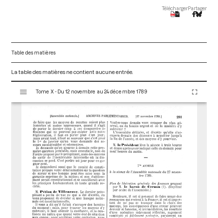
Télécharger
Partager
Table des matières
La table des matières ne contient aucune entrée.
V
Tome X - Du 12 novembre au 24 décembre 1789
i
s
u
a
l
i
s
e
u
r
M
i
r
a