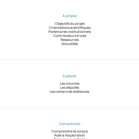
du
pied
À propos
de
page
Objectifs du projet
Orientations scientifiques
Partenaires institutionnels
Contributeurs-trices
Ressources
Actualités
Explorer
Les volumes
Les députés
Les cahiers de doléances
Comprendre
Comprendre le corpus
Aide à l'exploration