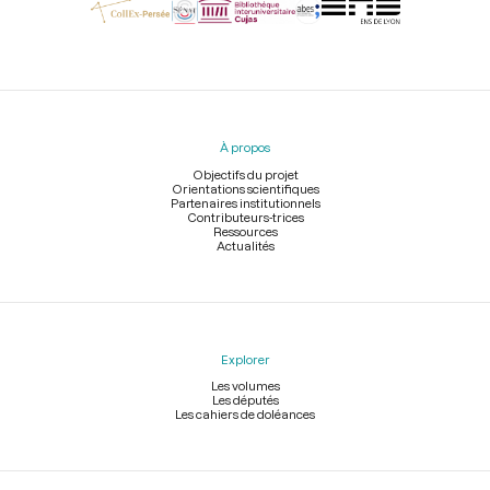
Menu
du
pied
À propos
de
page
Objectifs du projet
Orientations scientifiques
Partenaires institutionnels
Contributeurs-trices
Ressources
Actualités
Explorer
Les volumes
Les députés
Les cahiers de doléances