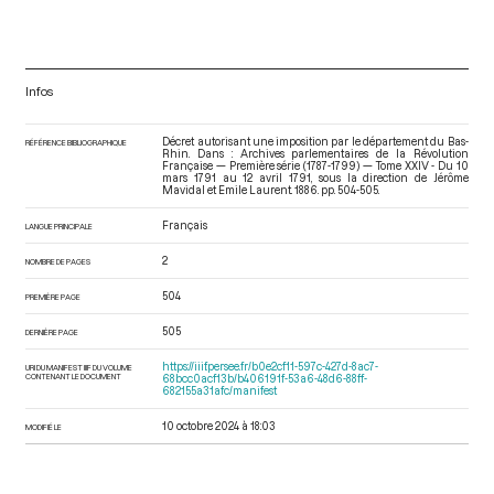
Infos
Décret autorisant une imposition par le département du Bas-
RÉFÉRENCE BIBLIOGRAPHIQUE
Rhin. Dans : Archives parlementaires de la Révolution
Française — Première série (1787-1799) — Tome XXIV - Du 10
mars 1791 au 12 avril 1791
, sous la direction de Jérôme
Mavidal et Emile Laurent. 1886. pp. 504-505.
Français
LANGUE PRINCIPALE
2
NOMBRE DE PAGES
504
PREMIÈRE PAGE
505
DERNIÈRE PAGE
https://iiif.persee.fr/b0e2cf11-597c-427d-8ac7-
URI DU MANIFEST IIIF DU VOLUME
CONTENANT LE DOCUMENT
68bcc0acf13b/b406191f-53a6-48d6-88ff-
682155a31afc/manifest
10 octobre 2024 à 18:03
MODIFIÉ LE