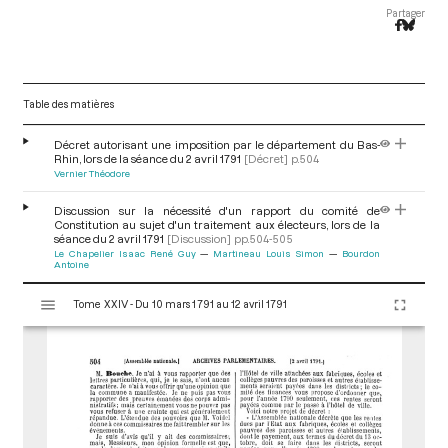
Partager
Table des matières
Décret autorisant une imposition par le département du Bas-
Rhin, lors de la séance du 2 avril 1791
[Décret]
p.504
Vernier Théodore
Discussion sur la nécessité d'un rapport du comité de
Constitution au sujet d'un traitement aux électeurs, lors de la
séance du 2 avril 1791
[Discussion]
pp.504-505
Le Chapelier Isaac René Guy
Martineau Louis Simon
Bourdon
Antoine
V
Tome XXIV - Du 10 mars 1791 au 12 avril 1791
i
s
u
a
l
i
s
e