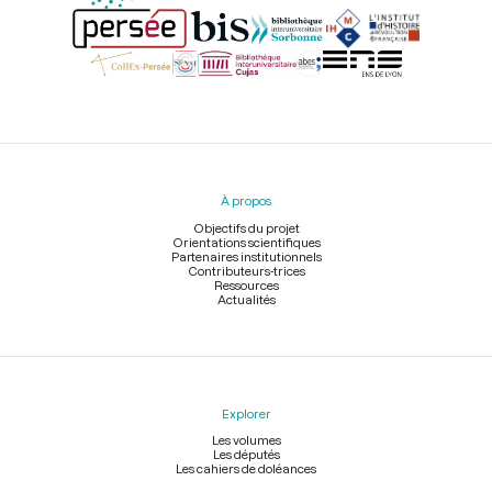
Menu
du
pied
À propos
de
page
Objectifs du projet
Orientations scientifiques
Partenaires institutionnels
Contributeurs-trices
Ressources
Actualités
Explorer
Les volumes
Les députés
Les cahiers de doléances