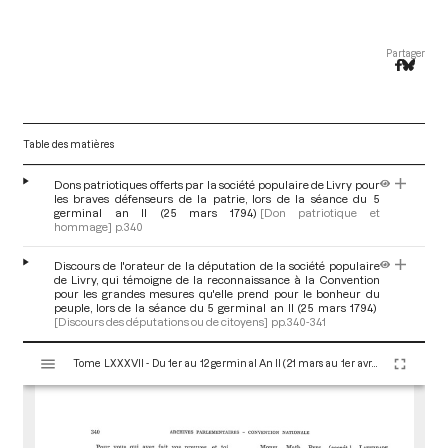
Partager
Table des matières
Dons patriotiques offerts par la société populaire de Livry pour
les braves défenseurs de la patrie, lors de la séance du 5
germinal an II (25 mars 1794)
[Don patriotique et
hommage]
p.340
Discours de l'orateur de la députation de la société populaire
de Livry, qui témoigne de la reconnaissance à la Convention
pour les grandes mesures qu'elle prend pour le bonheur du
peuple, lors de la séance du 5 germinal an II (25 mars 1794)
[Discours des députations ou de citoyens]
pp.340-341
V
Tome LXXXVII - Du 1er au 12 germinal An II (21 mars au 1er avril 1794)
i
s
u
a
l