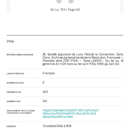
341 sur 763
• Page 340
Infos
28. Société populaire de Livry. Félicite la Convention. Dons.
RÉFÉRENCE BIBLIOGRAPHIQUE
Dans : Archives parlementaires de la Révolution Française —
Première série (1787-1799) — Tome LXXXVII - Du 1er au 12
germinal An II (21 mars au 1er avril 1794)
. 1968. pp. 340-341.
Français
LANGUE PRINCIPALE
2
NOMBRE DE PAGES
340
PREMIÈRE PAGE
341
DERNIÈRE PAGE
https://iiif.persee.fr/b0e2cf11-597c-427d-8ac7-
URI DU MANIFEST IIIF DU VOLUME
CONTENANT LE DOCUMENT
68bcc0acf13b/31eb2316-21c4-4506-b3cf-
4eba41baccfe/manifest
10 octobre 2024 à 18:18
MODIFIÉ LE