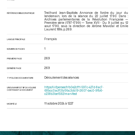
Treilhard Jean-Baptiste. Annonce de l'ordre du jour du
RÉFÉRENCE BIBLIOGRAPHIQUE
lendemain, lors de la séance du 22 juillet 1790. Dans :
Archives parlementaires de la Révolution Française —
Première série (1787-1799) — Tome XVII - Du 9 juillet au 12
aout 1790
, sous la direction de Jérôme Mavidal et Emile
Laurent. 1884. p. 269.
Français
LANGUE PRINCIPALE
1
NOMBRE DE PAGES
269
PREMIÈRE PAGE
269
DERNIÈRE PAGE
Déroulement des séances
TYPOLOGIE DOCUMENTAIRE
https://iiif.persee.fr/b0e2cf11-597c-427d-8ac7-
URI DU MANIFEST IIIF DU VOLUME
CONTENANT LE DOCUMENT
68bcc0acf13b/9bc3d419-2607-4ec0-9fb6-
c238b3be1592/manifest
11 octobre 2024 à 12:27
MODIFIÉ LE