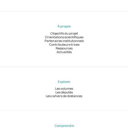
Menu
du
pied
À propos
de
page
Objectifs du projet
Orientations scientifiques
Partenaires institutionnels
Contributeurs-trices
Ressources
Actualités
Explorer
Les volumes
Les députés
Les cahiers de doléances
Comprendre