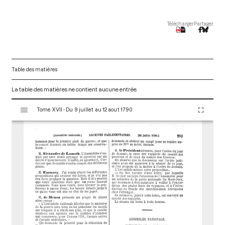
Télécharger
Partager
Table des matières
La table des matières ne contient aucune entrée.
V
Tome XVII - Du 9 juillet au 12 aout 1790
i
s
u
a
l
i
s
e
u
r
M
i