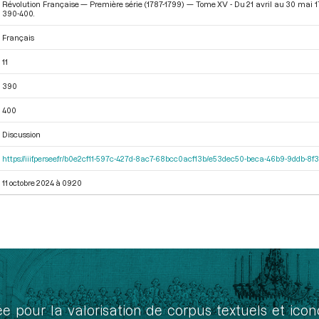
Révolution Française — Première série (1787-1799) — Tome XV - Du 21 avril au 30 mai 
390-400.
Français
11
390
400
Discussion
https://iiif.persee.fr/b0e2cf11-597c-427d-8ac7-68bcc0acf13b/e53dec50-beca-46b9-9ddb-8
11 octobre 2024 à 09:20
ée pour la valorisation de corpus textuels et ic