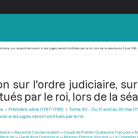
iciaire, sur le point de savoir si les juges seront institués par le roi, lors de la séance du 5 mai 1790
n sur l'ordre judiciaire, sur
itués par le roi, lors de la s
se
Première série (1787-1799)
Tome XV - Du 21 avril au 30 mai 1
oir si les juges seront institués par le roi
toine
Bazoche Claude-Hubert
Goupil de Préfeln Guillaume François
M
Marie de
Garat Aîné Dominique
Moreau Etienne Vincent
Le Chapelier