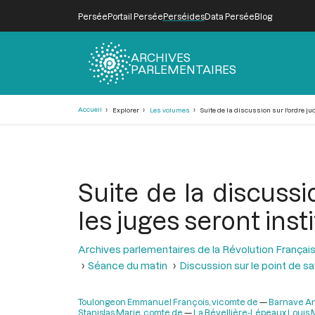
Persée
Portail Persée
Perséides
Data Persée
Blog
ARCHIVES
PARLEMENTAIRES
Fil
Accueil
Explorer
Les volumes
Suite de la discussion sur l'ordre jud
d'Ariane
Suite de la discussio
les juges seront inst
Archives parlementaires de la Révolution Françai
Séance du matin
Discussion sur le point de sav
Toulongeon Emmanuel François, vicomte de
Barnave An
Stanislas Marie, comte de
La Révellière-Lépeaux Louis 