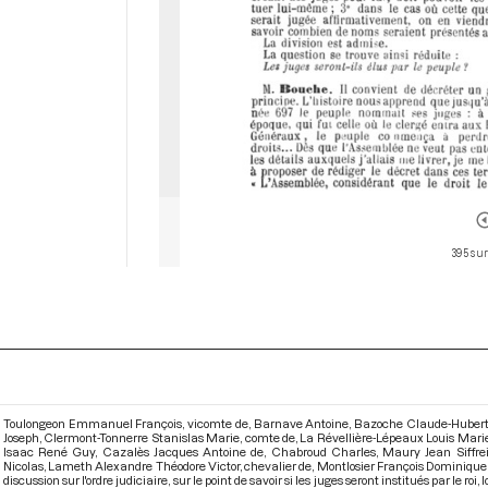
395 sur
Toulongeon Emmanuel François, vicomte de, Barnave Antoine, Bazoche Claude-Hubert, 
Joseph, Clermont-Tonnerre Stanislas Marie, comte de, La Révellière-Lépeaux Louis Mar
Isaac René Guy, Cazalès Jacques Antoine de, Chabroud Charles, Maury Jean Siffrei
Nicolas, Lameth Alexandre Théodore Victor, chevalier de, Montlosier François Dominiqu
discussion sur l'ordre judiciaire, sur le point de savoir si les juges seront institués par le r