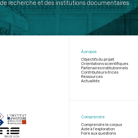
de recherche et des institutions documentaires.
À propos
Objectifs du projet
Orientations scientifiques
Partenaires institutionnels
Contributeurs-trices
Ressources
Actualités
Menu
du
pied
de
Comprendre
page
Comprendre le corpus
Aide à l'exploration
Foire aux questions