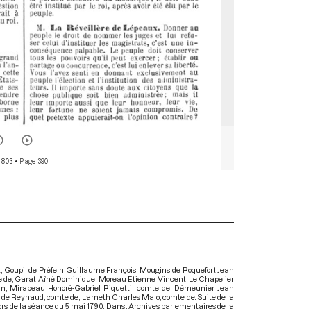
 803
• Page 390
Goupil de Préfeln Guillaume François, Mougins de Roquefort Jean
ie de, Garat Aîné Dominique, Moreau Etienne Vincent, Le Chapelier
n, Mirabeau Honoré-Gabriel Riquetti, comte de, Démeunier Jean
e de Reynaud, comte de, Lameth Charles Malo, comte de. Suite de la
oi, lors de la séance du 5 mai 1790. Dans : Archives parlementaires de la