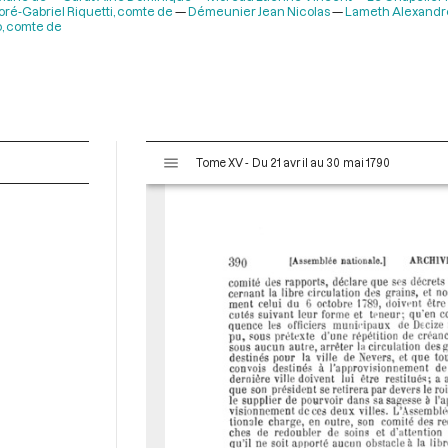
ré-Gabriel Riquetti, comte de
Démeunier Jean Nicolas
Lameth Alexandre
, comte de
V
Tome XV - Du 21 avril au 30 mai 1790
i
s
u
a
l
i
s
e
u
r
M
i
r
a