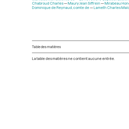
Chabroud Charles
Maury Jean Siffrein
Mirabeau Hono
Dominique de Reynaud, comte de
Lameth Charles Malo
Table des matières
La table des matières ne contient aucune entrée.