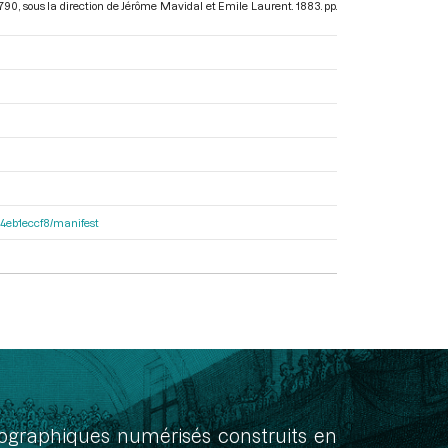
1790
, sous la direction de Jérôme Mavidal et Emile Laurent. 1883. pp.
f34eb1eccf8/manifest
onographiques numérisés construits en