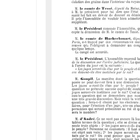
d
o
r