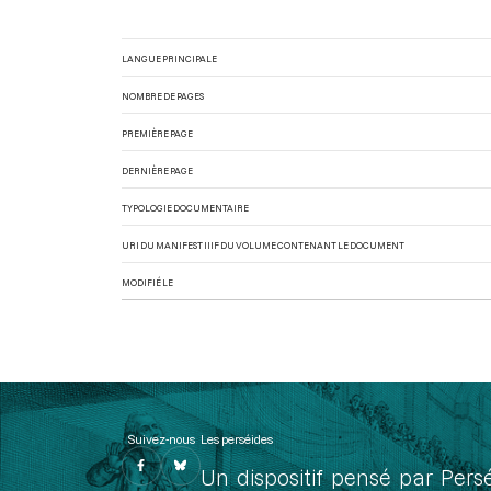
LANGUE PRINCIPALE
NOMBRE DE PAGES
PREMIÈRE PAGE
DERNIÈRE PAGE
TYPOLOGIE DOCUMENTAIRE
URI DU MANIFEST IIIF DU VOLUME CONTENANT LE DOCUMENT
MODIFIÉ LE
Suivez-nous
Les perséides
Un dispositif pensé par Pers