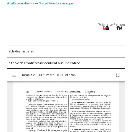
Boullé Jean-Pierre
Garat Aîné Dominique
Télécharger
Partager
Table des matières
La table des matières ne contient aucune entrée.
V
Tome XVI - Du 31 mai au 8 juillet 1790
i
s
u
a
l
i
s
e
u
r