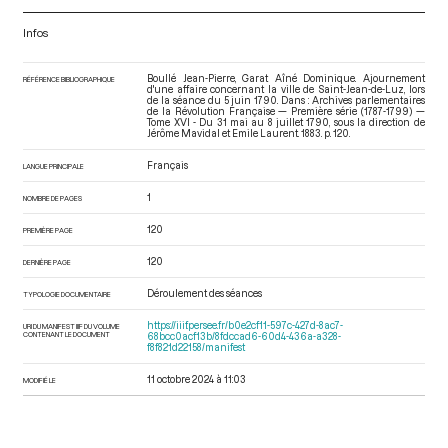
Infos
Boullé Jean-Pierre, Garat Aîné Dominique. Ajournement
RÉFÉRENCE BIBLIOGRAPHIQUE
d'une affaire concernant la ville de Saint-Jean-de-Luz, lors
de la séance du 5 juin 1790. Dans : Archives parlementaires
de la Révolution Française — Première série (1787-1799) —
Tome XVI - Du 31 mai au 8 juillet 1790
, sous la direction de
Jérôme Mavidal et Emile Laurent. 1883. p. 120.
Français
LANGUE PRINCIPALE
1
NOMBRE DE PAGES
120
PREMIÈRE PAGE
120
DERNIÈRE PAGE
Déroulement des séances
TYPOLOGIE DOCUMENTAIRE
https://iiif.persee.fr/b0e2cf11-597c-427d-8ac7-
URI DU MANIFEST IIIF DU VOLUME
CONTENANT LE DOCUMENT
68bcc0acf13b/8fdccad6-60d4-436a-a328-
f8f821d22158/manifest
11 octobre 2024 à 11:03
MODIFIÉ LE