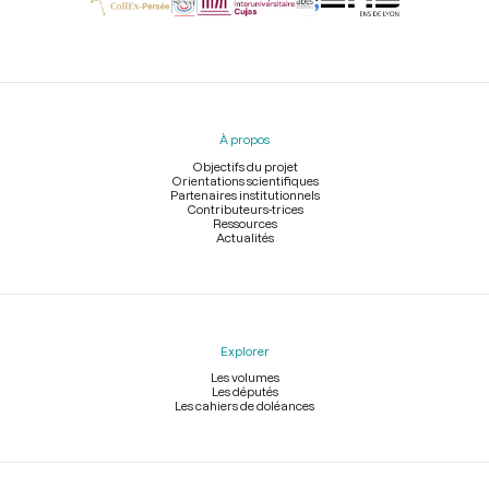
Menu
du
pied
À propos
de
page
Objectifs du projet
Orientations scientifiques
Partenaires institutionnels
Contributeurs-trices
Ressources
Actualités
Explorer
Les volumes
Les députés
Les cahiers de doléances