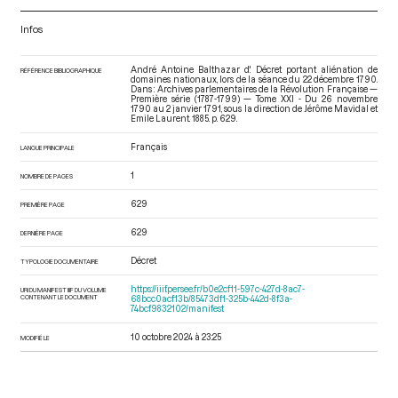
Infos
André Antoine Balthazar d'. Décret portant aliénation de
RÉFÉRENCE BIBLIOGRAPHIQUE
domaines nationaux, lors de la séance du 22 décembre 1790.
Dans : Archives parlementaires de la Révolution Française —
Première série (1787-1799) — Tome XXI - Du 26 novembre
1790 au 2 janvier 1791
, sous la direction de Jérôme Mavidal et
Emile Laurent. 1885. p. 629.
Français
LANGUE PRINCIPALE
1
NOMBRE DE PAGES
629
PREMIÈRE PAGE
629
DERNIÈRE PAGE
Décret
TYPOLOGIE DOCUMENTAIRE
https://iiif.persee.fr/b0e2cf11-597c-427d-8ac7-
URI DU MANIFEST IIIF DU VOLUME
CONTENANT LE DOCUMENT
68bcc0acf13b/85473df1-325b-442d-8f3a-
74bcf9832102/manifest
10 octobre 2024 à 23:25
MODIFIÉ LE