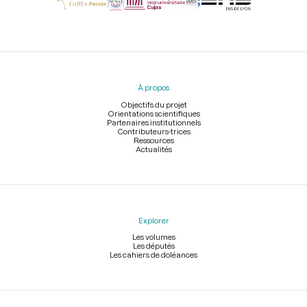
Menu
du
pied
À propos
de
page
Objectifs du projet
Orientations scientifiques
Partenaires institutionnels
Contributeurs-trices
Ressources
Actualités
Explorer
Les volumes
Les députés
Les cahiers de doléances