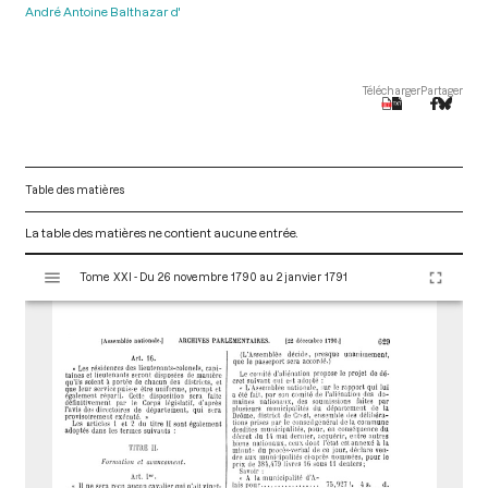
André Antoine Balthazar d'
Télécharger
Partager
Table des matières
La table des matières ne contient aucune entrée.
V
Tome XXI - Du 26 novembre 1790 au 2 janvier 1791
i
s
u
a
l
i
s
e
u
r