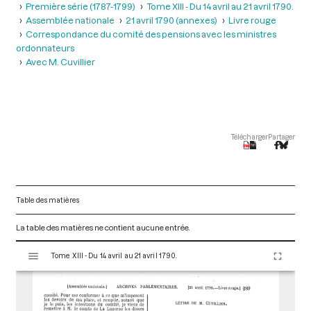
Première série (1787-1799)
Tome XIII - Du 14 avril au 21 avril 1790.
Assemblée nationale
21 avril 1790 (annexes)
Livre rouge
Correspondance du comité des pensions avec les ministres
ordonnateurs
Avec M. Cuvillier
Télécharger
Partager
Table des matières
La table des matières ne contient aucune entrée.
V
Tome XIII - Du 14 avril au 21 avril 1790.
i
s
u
a