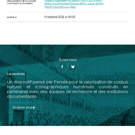
https://iiif.persee.fr/b0e2cf11-597c-427d-8ac7-
URI DU MANIFEST IIIF DU VOLUME
CONTENANT LE DOCUMENT
68bcc0acf13b/b86594db-850a-4ada-9d90-
7f44f03a4a55/manifest
11 octobre 2024 à 19:06
MODIFIÉ LE
Suivez-nous
Les perséides
Un dispositif pensé par Persée pour la valorisation de corpus
textuels et iconographiques numérisés construits en
partenariat avec des équipes de recherche et des institutions
documentaires.
En savoir plus