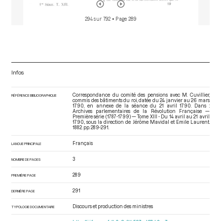
294 sur 792
• Page 289
Infos
Correspondance du comité des pensions avec M. Cuvillier,
RÉFÉRENCE BIBLIOGRAPHIQUE
commis des bâtiments du roi, datée du 24 janvier au 26 mars
1790, en annexe de la séance du 21 avril 1790. Dans :
Archives parlementaires de la Révolution Française —
Première série (1787-1799) — Tome XIII - Du 14 avril au 21 avril
1790.
, sous la direction de Jérôme Mavidal et Emile Laurent.
1882. pp. 289-291.
Français
LANGUE PRINCIPALE
3
NOMBRE DE PAGES
289
PREMIÈRE PAGE
291
DERNIÈRE PAGE
Discours et production des ministres
TYPOLOGIE DOCUMENTAIRE