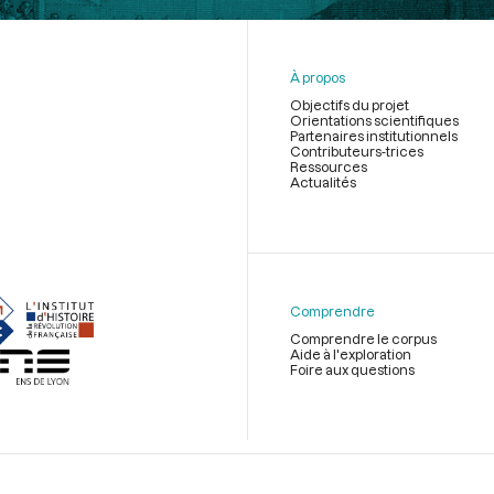
À propos
Objectifs du projet
Orientations scientifiques
Partenaires institutionnels
Contributeurs-trices
Ressources
Actualités
Menu
du
pied
de
Comprendre
page
Comprendre le corpus
Aide à l'exploration
Foire aux questions