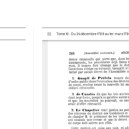
V
Tome XI - Du 24 décembre 1789 au 1er mars 179
i
s
u
a
l
i
s
e
u
r
M
i
r
a
d
o