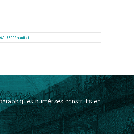
6b942b8399/manifest
onographiques numérisés construits en