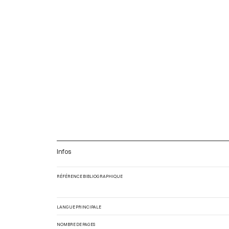
Infos
RÉFÉRENCE BIBLIOGRAPHIQUE
LANGUE PRINCIPALE
NOMBRE DE PAGES