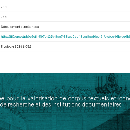
288
288
Déroulement des séances
https://iiif.persee.fr/b0e2cf11-597c-427d-8ac7-68bcc0acf13b/a8ac16ec-91fc-4bcc-9f1e-be
11 octobre 2024 à 08:51
ée pour la valorisation de corpus textuels et ic
de recherche et des institutions documentaires.