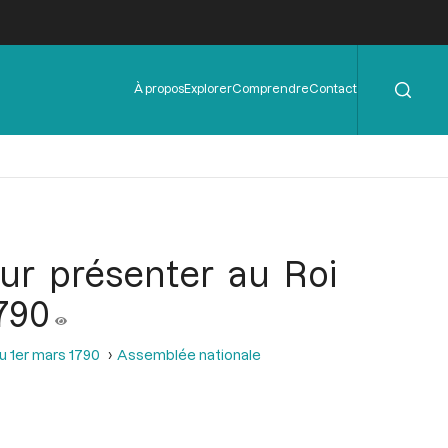
Rechercher
Menu
À propos
Explorer
Comprendre
Contact
de
l'en-
tête
ur présenter au Roi
1790
u 1er mars 1790
Assemblée nationale