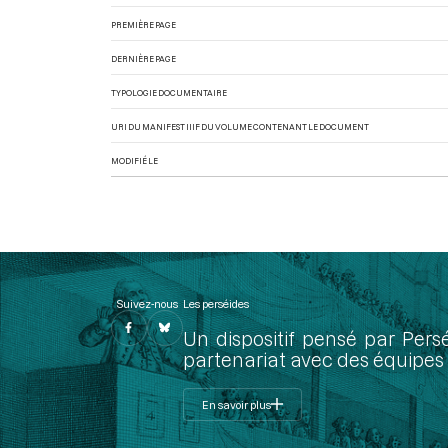
PREMIÈRE PAGE
DERNIÈRE PAGE
TYPOLOGIE DOCUMENTAIRE
URI DU MANIFEST IIIF DU VOLUME CONTENANT LE DOCUMENT
MODIFIÉ LE
Suivez-nous
Les perséides
Un dispositif pensé par Pers
partenariat avec des équipes 
En savoir plus