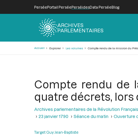
Persée
Portail Persée
Perséides
Data Persée
Blog
ARCHIVES
PARLEMENTAIRES
Fil
Accueil
Explorer
Les volumes
Compte rendu de la mission du Présid
d'Ariane
Compte rendu de la
quatre décrets, lors 
Archives parlementaires de la Révolution Françai
23 janvier 1790
Séance du matin
Ouverture 
Target Guy Jean-Baptiste