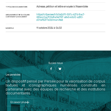
Adresse, pétition et lettre envoyée à l’Assemblée
TYPOLOGIE DOCUMENTAIRE
https://iiif.persee.fr/b0e2cf11-597c-427d-8ac7-
URI DU MANIFEST IIIF DU VOLUME
CONTENANT LE DOCUMENT
68bcc0acf13b/8a9e7f27-a845-46d0-a283-
d31af6277e3d/manifest
11 octobre 2024 à 04:02
MODIFIÉ LE
Suivez-nous
Les perséides
Un dispositif pensé par Persée pour la valorisation de corpus
textuels et iconographiques numérisés construits en
partenariat avec des équipes de recherche et des institutions
documentaires.
En savoir plus