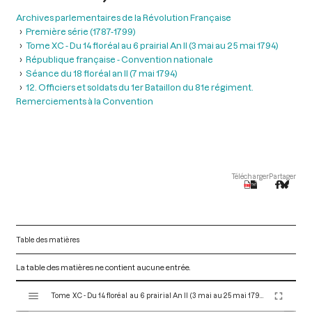
Archives parlementaires de la Révolution Française
Première série (1787-1799)
Tome XC - Du 14 floréal au 6 prairial An II (3 mai au 25 mai 1794)
République française - Convention nationale
Séance du 18 floréal an II (7 mai 1794)
12. Officiers et soldats du 1er Bataillon du 81e régiment.
Remerciements à la Convention
Télécharger
Partager
Table des matières
La table des matières ne contient aucune entrée.
V
Tome XC - Du 14 floréal au 6 prairial An II (3 mai au 25 mai 1794)
i