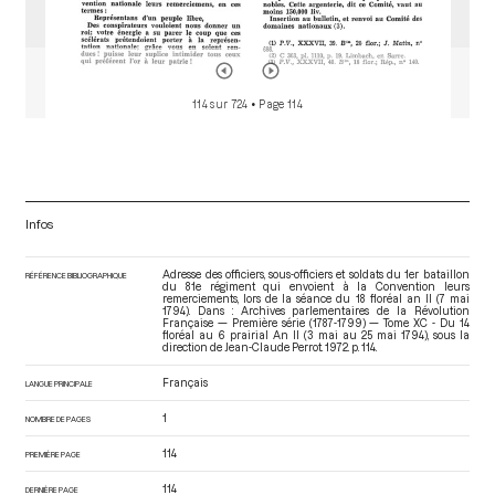
114 sur 724
• Page 114
Infos
Adresse des officiers, sous-officiers et soldats du 1er bataillon
RÉFÉRENCE BIBLIOGRAPHIQUE
du 81e régiment qui envoient à la Convention leurs
remerciements, lors de la séance du 18 floréal an II (7 mai
1794). Dans : Archives parlementaires de la Révolution
Française — Première série (1787-1799) — Tome XC - Du 14
floréal au 6 prairial An II (3 mai au 25 mai 1794)
, sous la
direction de Jean-Claude Perrot. 1972. p. 114.
Français
LANGUE PRINCIPALE
1
NOMBRE DE PAGES
114
PREMIÈRE PAGE
114
DERNIÈRE PAGE