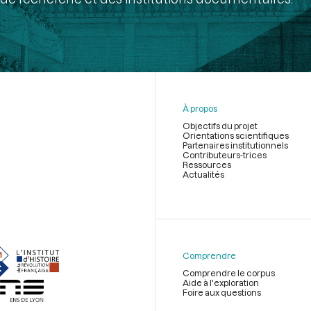
À propos
Objectifs du projet
Orientations scientifiques
Partenaires institutionnels
Contributeurs-trices
Ressources
Actualités
Menu
du
pied
de
Comprendre
page
Comprendre le corpus
Aide à l'exploration
Foire aux questions