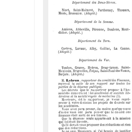
r
a
d
o
r