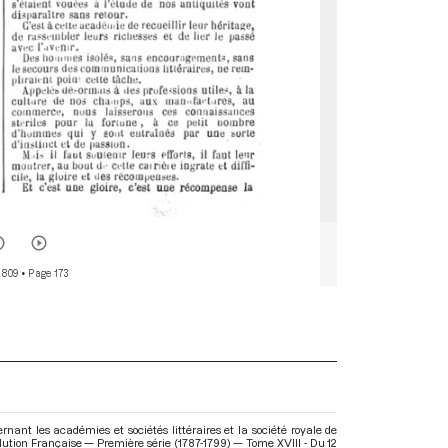
 809
• Page 173
nant les académies et sociétés littéraires et la société royale de
lution Française — Première série (1787-1799) — Tome XVIII - Du 12