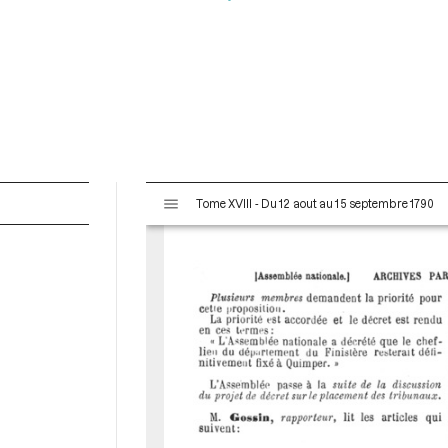
V
Tome XVIII - Du 12 aout au 15 septembre 1790
i
s
u
a
l
i
s
e
u
r
M
i