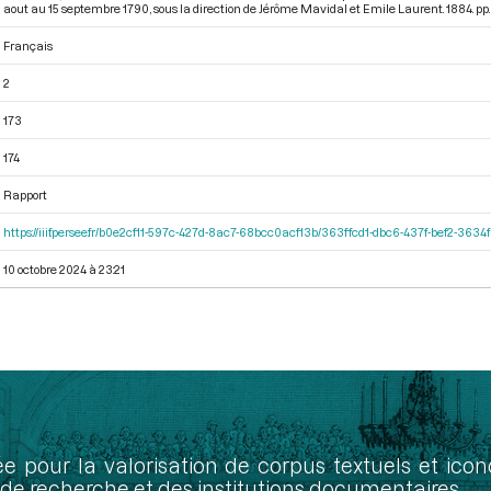
aout au 15 septembre 1790
, sous la direction de Jérôme Mavidal et Emile Laurent. 1884. pp. 
Français
2
173
174
Rapport
https://iiif.persee.fr/b0e2cf11-597c-427d-8ac7-68bcc0acf13b/363ffcd1-dbc6-437f-bef2-363
10 octobre 2024 à 23:21
ée pour la valorisation de corpus textuels et ic
de recherche et des institutions documentaires.