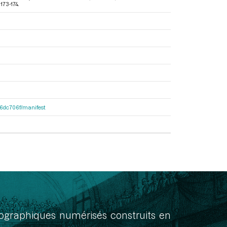
173-174.
4f6dc706f/manifest
onographiques numérisés construits en