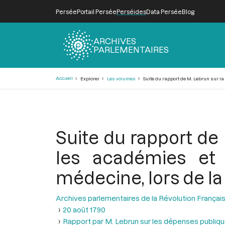
Persée
Portail Persée
Perséides
Data Persée
Blog
ARCHIVES
PARLEMENTAIRES
Fil
Accueil
Explorer
Les volumes
Suite du rapport de M. Lebrun sur la 
d'Ariane
Suite du rapport de
les académies et s
médecine, lors de la
Archives parlementaires de la Révolution Françai
20 août 1790
Rapport par M. Lebrun sur les dépenses publiqu