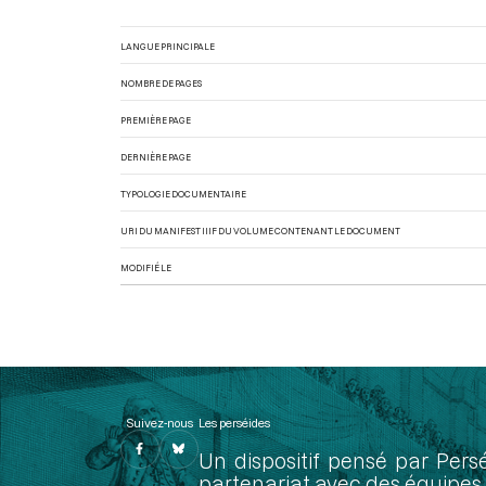
LANGUE PRINCIPALE
NOMBRE DE PAGES
PREMIÈRE PAGE
DERNIÈRE PAGE
TYPOLOGIE DOCUMENTAIRE
URI DU MANIFEST IIIF DU VOLUME CONTENANT LE DOCUMENT
MODIFIÉ LE
Suivez-nous
Les perséides
Un dispositif pensé par Pers
partenariat avec des équipes 