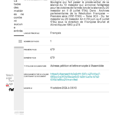
La
Boulogne qui fait passer le procès-verbal de sa
table
séance du 13 messidor qui annonce l'allégresse
des
pour les victoires de l'armée, lors de la séance du 20
matièr
messidor an II (8 juillet 1794). Dans : Archives
parlementaires de la Révolution Française —
es ne
Première série (1787-1799) — Tome XCII - Du 1er
contie
messidor au 20 messidor An II (19 juin au 8 juillet
nt
1794)
, sous la direction de Françoise Brunel et
aucun
Aline Alquier. 1980. p. 479.
e
entrée.
Français
LANGUE PRINCIPALE
V
Tome XCII - Du 1er messidor au 20 messidor An II (19 juin au 8 juillet 17
1
NOMBRE DE PAGES
i
s
479
PREMIÈRE PAGE
u
a
479
DERNIÈRE PAGE
l
Adresse, pétition et lettre envoyée à l’Assemblée
i
TYPOLOGIE DOCUMENTAIRE
s
https://iiif.persee.fr/b0e2cf11-597c-427d-8ac7-
URI DU MANIFEST IIIF DU VOLUME
Téléch
e
CONTENANT LE DOCUMENT
68bcc0acf13b/5bc4e6d3-b2b1-4a9a-b7b2-
arger
69541a88cc21/manifest
Part
u
age
r
r
11 octobre 2024 à 06:10
MODIFIÉ LE
M
i
r
a
d