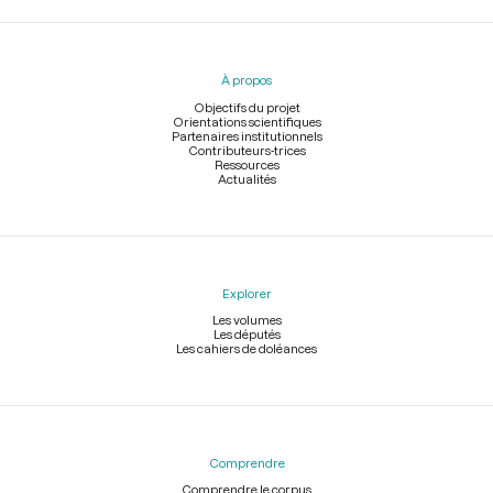
Menu
du
pied
À propos
de
page
Objectifs du projet
Orientations scientifiques
Partenaires institutionnels
Contributeurs-trices
Ressources
Actualités
Explorer
Les volumes
Les députés
Les cahiers de doléances
Comprendre
Comprendre le corpus