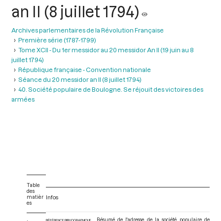
an II (8 juillet 1794)
Archives parlementaires de la Révolution Française
Première série (1787-1799)
Tome XCII - Du 1er messidor au 20 messidor An II (19 juin au 8
juillet 1794)
République française - Convention nationale
Séance du 20 messidor an II (8 juillet 1794)
40. Société populaire de Boulogne. Se réjouit des victoires des
armées
Table
des
matièr
Infos
es
Résumé de l'adresse de la société populaire de
RÉFÉRENCE BIBLIOGRAPHIQUE