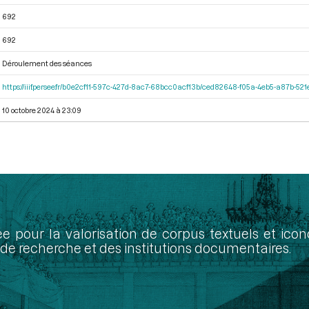
692
692
Déroulement des séances
https://iiif.persee.fr/b0e2cf11-597c-427d-8ac7-68bcc0acf13b/ced82648-f05a-4eb5-a87b-5
10 octobre 2024 à 23:09
ée pour la valorisation de corpus textuels et ic
de recherche et des institutions documentaires.