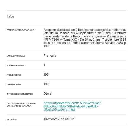
Infos
Adoption du décret sur à l’équipement des gardes nationales,
RÉFÉRENCE BIBLIOGRAPHIQUE
lors de la séance du 4 septembre 1791. Dans : Archives
parlementaires de la Révolution Française — Première série
(1787-1799) — Tome XXX - Du 28 août au 17 septembre 1791
,
sous la direction de Emile Laurent et Jérôme Mavidal. 1888. p.
193.
Français
LANGUE PRINCIPALE
1
NOMBRE DE PAGES
193
PREMIÈRE PAGE
193
DERNIÈRE PAGE
Décret
TYPOLOGIE DOCUMENTAIRE
https://iiif.persee.fr/b0e2cf11-597c-427d-8ac7-
URI DU MANIFEST IIIF DU VOLUME
CONTENANT LE DOCUMENT
68bcc0acf13b/bf76fbe8-ebcd-4bae-8d18-
45de44074cc4/manifest
10 octobre 2024 à 23:37
MODIFIÉ LE