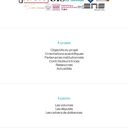
Menu
du
pied
À propos
de
page
Objectifs du projet
Orientations scientifiques
Partenaires institutionnels
Contributeurs-trices
Ressources
Actualités
Explorer
Les volumes
Les députés
Les cahiers de doléances