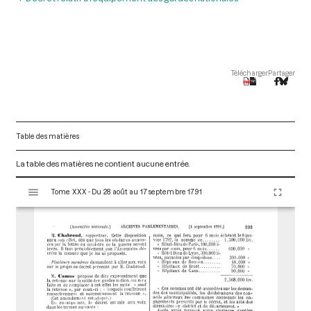
Télécharger
Partager
Table des matières
La table des matières ne contient aucune entrée.
V
Tome XXX - Du 28 août au 17 septembre 1791
i
s
u
a
l
i
s
e
u