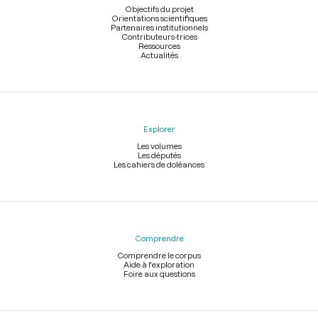
page
Objectifs du projet
Orientations scientifiques
Partenaires institutionnels
Contributeurs-trices
Ressources
Actualités
Explorer
Les volumes
Les députés
Les cahiers de doléances
Comprendre
Comprendre le corpus
Aide à l'exploration
Foire aux questions