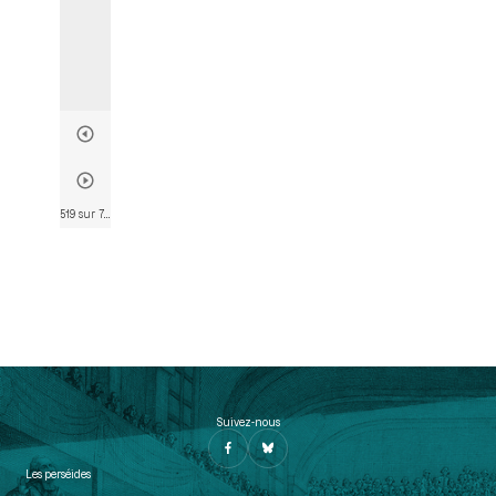
519 sur 782
• Page 493
Suivez-nous
Les perséides