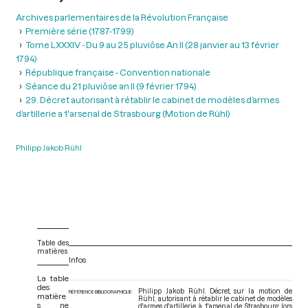
Archives parlementaires de la Révolution Française
Première série (1787-1799)
Tome LXXXIV - Du 9 au 25 pluviôse An II (28 janvier au 13 février
1794)
République française - Convention nationale
Séance du 21 pluviôse an II (9 février 1794)
29. Décret autorisant à rétablir le cabinet de modèles d’armes
d’artillerie a 1'arsenal de Strasbourg (Motion de Rühl)
Philipp Jakob Rühl
Table des
matières
Infos
La table
des
Philipp Jakob Rühl. Décret, sur la motion de
RÉFÉRENCE BIBLIOGRAPHIQUE
matière
Rühl, autorisant à rétablir le cabinet de modèles
s ne
d'armes d'artillerie à 1'arsenal de Strasbourg, lors