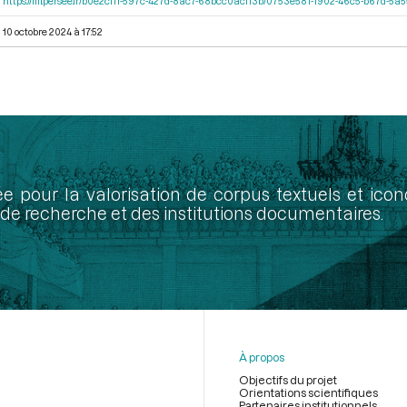
https://iiif.persee.fr/b0e2cf11-597c-427d-8ac7-68bcc0acf13b/0753e581-1902-46c5-b67d-5
10 octobre 2024 à 17:52
ée pour la valorisation de corpus textuels et ic
de recherche et des institutions documentaires.
À propos
Objectifs du projet
Orientations scientifiques
Partenaires institutionnels