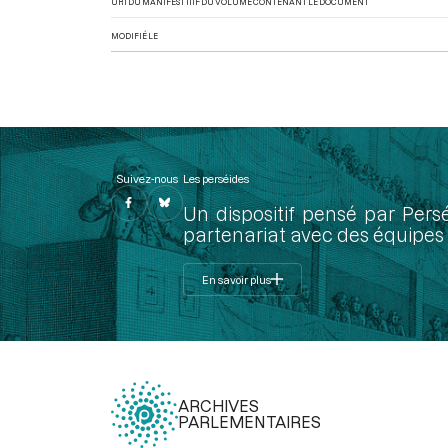
URI DU MANIFEST IIIF DU VOLUME CONTENANT LE DOCUMENT
MODIFIÉ LE
Suivez-nous
Les perséides
Un dispositif pensé par Pers
partenariat avec des équipes 
En savoir plus
ARCHIVES
PARLEMENTAIRES