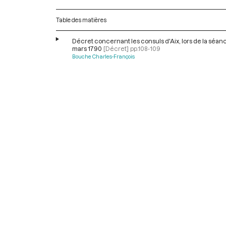
Table des matières
Décret concernant les consuls d'Aix, lors de la séan
mars 1790
[Décret]
pp.108-109
Bouche Charles-François