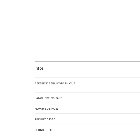
Infos
RÉFÉRENCE BIBLIOGRAPHIQUE
LANGUE PRINCIPALE
NOMBRE DE PAGES
PREMIÈRE PAGE
DERNIÈRE PAGE