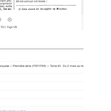
 792
• Page 108
rançaise — Première série (1787-1799) — Tome XII - Du 2 mars au 14