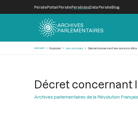
Persée
Portail Persée
Perséides
Data Persée
Blog
ARCHIVES
PARLEMENTAIRES
Fil
Accueil
Explorer
Les volumes
Décret concernant les consuls d'Aix
d'Ariane
Décret concernant l
Archives parlementaires de la Révolution Françai