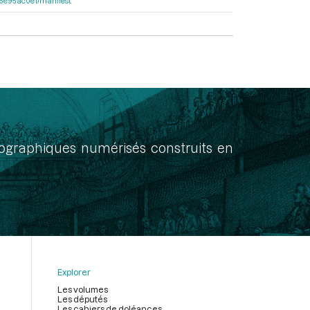
a55e95ac0e1/manifest
onographiques numérisés construits en
Explorer
Les volumes
Les députés
Les cahiers de doléances