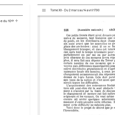
V
Tome XII - Du 2 mars au 14 avril 1790
i
s
ce du 10
u
a
l
i
s
e
u
r
M
i
r
a
d
o
r