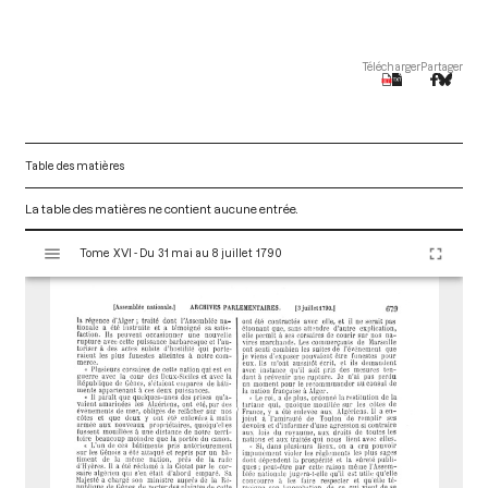
Télécharger
Partager
Table des matières
La table des matières ne contient aucune entrée.
V
Tome XVI - Du 31 mai au 8 juillet 1790
i
s
u
a
l
i
s
e
u
r
M