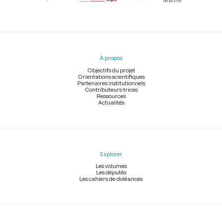
Menu
du
pied
À propos
de
page
Objectifs du projet
Orientations scientifiques
Partenaires institutionnels
Contributeurs-trices
Ressources
Actualités
Explorer
Les volumes
Les députés
Les cahiers de doléances