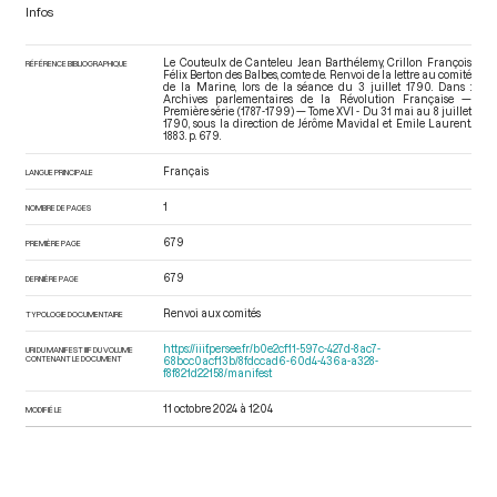
Infos
Le Couteulx de Canteleu Jean Barthélemy, Crillon François
RÉFÉRENCE BIBLIOGRAPHIQUE
Félix Berton des Balbes, comte de. Renvoi de la lettre au comité
de la Marine, lors de la séance du 3 juillet 1790. Dans :
Archives parlementaires de la Révolution Française —
Première série (1787-1799) — Tome XVI - Du 31 mai au 8 juillet
1790
, sous la direction de Jérôme Mavidal et Emile Laurent.
1883. p. 679.
Français
LANGUE PRINCIPALE
1
NOMBRE DE PAGES
679
PREMIÈRE PAGE
679
DERNIÈRE PAGE
Renvoi aux comités
TYPOLOGIE DOCUMENTAIRE
https://iiif.persee.fr/b0e2cf11-597c-427d-8ac7-
URI DU MANIFEST IIIF DU VOLUME
CONTENANT LE DOCUMENT
68bcc0acf13b/8fdccad6-60d4-436a-a328-
f8f821d22158/manifest
11 octobre 2024 à 12:04
MODIFIÉ LE