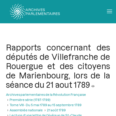
ARCHIVES
PARLEMENTAIRES
Fil
d'Ariane
Rapports concernant des
députés de Villefranche de
Rouergue et des citoyens
de Marienbourg, lors de la
séance du 21 aout 1789
Archives parlementaires de la Révolution Française
Première série (1787-1799)
Tome VIII - Du 5 mai 1789 au 15 septembre 1789
Assemblée nationale
21 août 1789
Lecture d'une lettre de l'évêque de St.-Claude