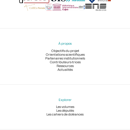
Menu
du
pied
À propos
de
page
Objectifs du projet
Orientations scientifiques
Partenaires institutionnels
Contributeurs-trices
Ressources
Actualités
Explorer
Les volumes
Les députés
Les cahiers de doléances