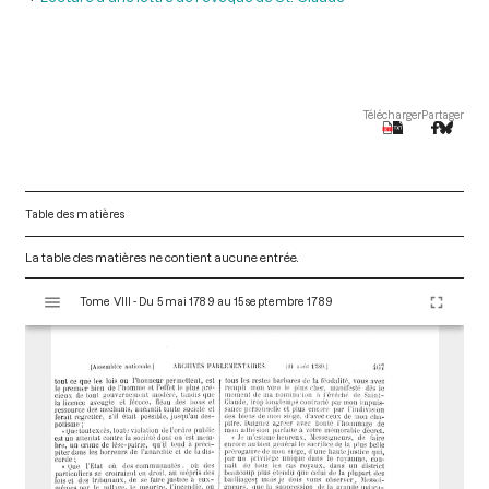
Télécharger
Partager
Table des matières
La table des matières ne contient aucune entrée.
V
Tome VIII - Du 5 mai 1789 au 15 septembre 1789
i
s
u
a
l
i
s
e
u