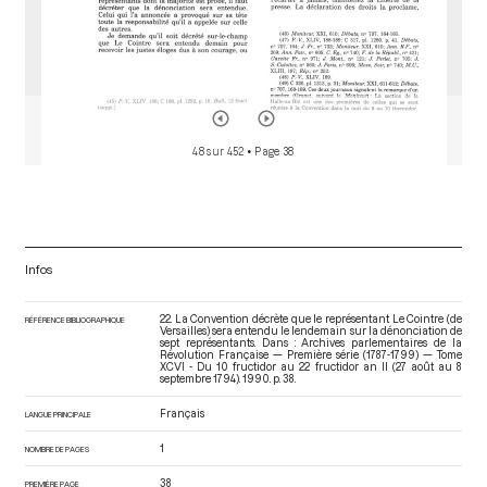
48 sur 452
• Page 38
Infos
22. La Convention décrète que le représentant Le Cointre (de
RÉFÉRENCE BIBLIOGRAPHIQUE
Versailles) sera entendu le lendemain sur la dénonciation de
sept représentants. Dans : Archives parlementaires de la
Révolution Française — Première série (1787-1799) — Tome
XCVI - Du 10 fructidor au 22 fructidor an II (27 août au 8
septembre 1794)
. 1990. p. 38.
Français
LANGUE PRINCIPALE
1
NOMBRE DE PAGES
38
PREMIÈRE PAGE