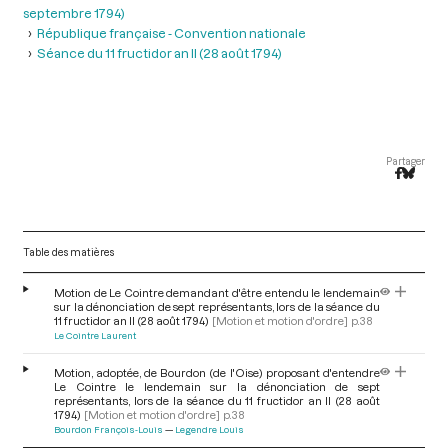
septembre 1794)
République française - Convention nationale
Séance du 11 fructidor an II (28 août 1794)
Partager
Table des matières
Motion de Le Cointre demandant d'être entendu le lendemain
sur la dénonciation de sept représentants, lors de la séance du
11 fructidor an II (28 août 1794)
[Motion et motion d'ordre]
p.38
Le Cointre Laurent
Motion, adoptée, de Bourdon (de l'Oise) proposant d'entendre
Le Cointre le lendemain sur la dénonciation de sept
représentants, lors de la séance du 11 fructidor an II (28 août
1794)
[Motion et motion d'ordre]
p.38
Bourdon François-Louis
Legendre Louis