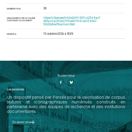
38
DERNIÈRE PAGE
https://iiif.persee.fr/b0e2cf11-597c-427d-8ac7-
URI DU MANIFEST IIIF DU VOLUME
CONTENANT LE DOCUMENT
68bcc0acf13b/c7f10ebf-f109-4b33-8947-
59d2a84e7844/manifest
10 octobre 2024 à 18:29
MODIFIÉ LE
Suivez-nous
Les perséides
Un dispositif pensé par Persée pour la valorisation de corpus
textuels et iconographiques numérisés construits en
partenariat avec des équipes de recherche et des institutions
documentaires.
En savoir plus