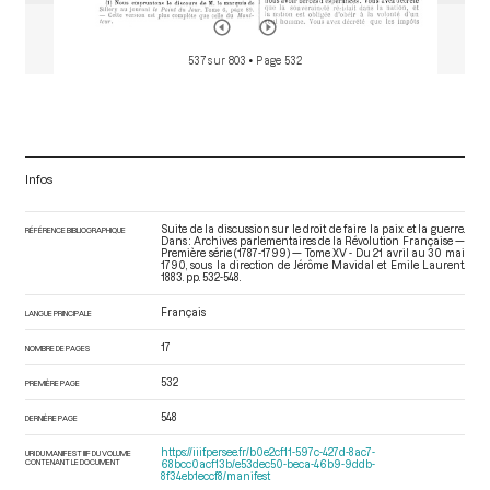
537 sur 803
• Page 532
Infos
Suite de la discussion sur le droit de faire la paix et la guerre.
RÉFÉRENCE BIBLIOGRAPHIQUE
Dans : Archives parlementaires de la Révolution Française —
Première série (1787-1799) — Tome XV - Du 21 avril au 30 mai
1790
, sous la direction de Jérôme Mavidal et Emile Laurent.
1883. pp. 532-548.
Français
LANGUE PRINCIPALE
17
NOMBRE DE PAGES
532
PREMIÈRE PAGE
548
DERNIÈRE PAGE
https://iiif.persee.fr/b0e2cf11-597c-427d-8ac7-
URI DU MANIFEST IIIF DU VOLUME
CONTENANT LE DOCUMENT
68bcc0acf13b/e53dec50-beca-46b9-9ddb-
8f34eb1eccf8/manifest