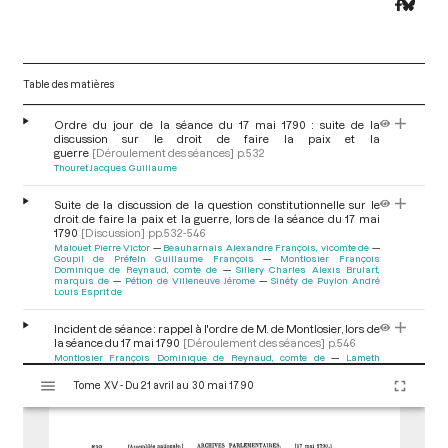
Table des matières
Ordre du jour de la séance du 17 mai 1790 : suite de la
discussion sur le droit de faire la paix et la
guerre
[Déroulement des séances]
p.532
Thouret Jacques Guillaume
Suite de la discussion de la question constitutionnelle sur le
droit de faire la paix et la guerre, lors de la séance du 17 mai
1790
[Discussion]
pp.532-546
Malouet Pierre Victor
Beauharnais Alexandre François, vicomte de
Goupil de Préfeln Guillaume François
Montlosier François
Dominique de Reynaud, comte de
Sillery Charles Alexis Brulart,
marquis de
Pétion de Villeneuve Jérome
Sinéty de Puylon André
Louis Esprit de
Incident de séance : rappel à l'ordre de M. de Montlosier, lors de
la séance du 17 mai 1790
[Déroulement des séances]
p.546
Montlosier François Dominique de Reynaud, comte de
Lameth
Charles Malo, comte de
Laborde de Méréville François Louis Joseph
V
de
Tome XV - Du 21 avril au 30 mai 1790
i
s
Reprise de la discussion de la question constitutionnelle sur le
u
droit de faire la paix et la guerre, après le rappel à l'ordre de M.
de Montlosier lors de la séance du 17 mai