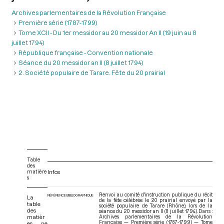
Archives parlementaires de la Révolution Française
Première série (1787-1799)
Tome XCII - Du 1er messidor au 20 messidor An II (19 juin au 8
juillet 1794)
République française - Convention nationale
Séance du 20 messidor an II (8 juillet 1794)
2. Société populaire de Tarare. Fête du 20 prairial
Table
des
matière
Infos
s
Renvoi au comité d'instruction publique du récit
RÉFÉRENCE BIBLIOGRAPHIQUE
La
de la fête célébrée le 20 prairial envoyé par la
table
société populaire de Tarare (Rhône), lors de la
des
séance du 20 messidor an II (8 juillet 1794). Dans :
matièr
Archives parlementaires de la Révolution
Française — Première série (1787-1799) — Tome
es ne