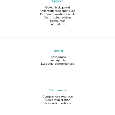
À propos
de
page
Objectifs du projet
Orientations scientifiques
Partenaires institutionnels
Contributeurs-trices
Ressources
Actualités
Explorer
Les volumes
Les députés
Les cahiers de doléances
Comprendre
Comprendre le corpus
Aide à l'exploration
Foire aux questions