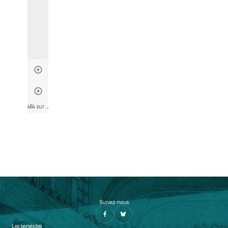
464 sur 574
• Page 466
Suivez-nous
Les perséides