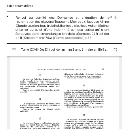
Table des matières
Renvoi au comité des Domaines et aliénation de la
réclamation des citoyens Toussaint Morreaux, Jacques Mirne,
Claude Lesdion, tous trois habitants du district d’Autun (Saône-
et-Loire) au sujet d’une indemnité sur des pertes qu’ils ont
éprouvées dans les vendanges, lors de la séance du 24 fructidor
an II (10 septembre 1794)
[Renvoi aux comités]
p.53
V
Tome XCVII - Du 23 fructidor an II au 2 vendémiaire an III (9 au 23 septembre 1794)
i
s
u
a
l
i
s
e
u
r
M
i
r
a
d