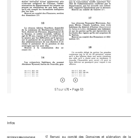
o
r
57 sur 476
• Page 53
Infos
17. Renvoi au comité des Domaines et aliénation de la
RÉFÉRENCE BIBLIOGRAPHIQUE