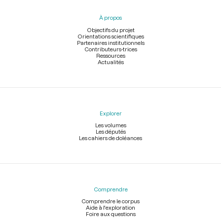
du
pied
À propos
de
page
Objectifs du projet
Orientations scientifiques
Partenaires institutionnels
Contributeurs-trices
Ressources
Actualités
Explorer
Les volumes
Les députés
Les cahiers de doléances
Comprendre
Comprendre le corpus
Aide à l'exploration
Foire aux questions