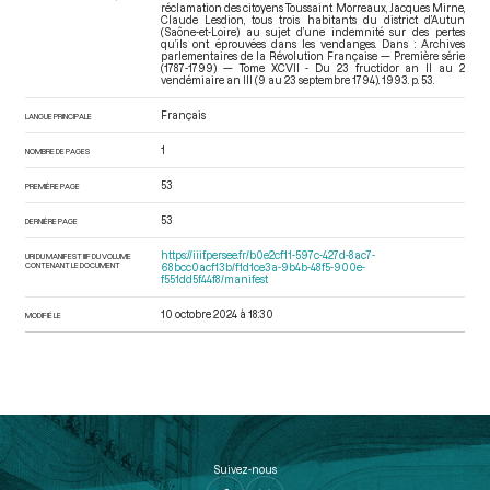
réclamation des citoyens Toussaint Morreaux, Jacques Mirne,
Claude Lesdion, tous trois habitants du district d’Autun
(Saône-et-Loire) au sujet d’une indemnité sur des pertes
qu’ils ont éprouvées dans les vendanges. Dans : Archives
parlementaires de la Révolution Française — Première série
(1787-1799) — Tome XCVII - Du 23 fructidor an II au 2
vendémiaire an III (9 au 23 septembre 1794)
. 1993. p. 53.
Français
LANGUE PRINCIPALE
1
NOMBRE DE PAGES
53
PREMIÈRE PAGE
53
DERNIÈRE PAGE
https://iiif.persee.fr/b0e2cf11-597c-427d-8ac7-
URI DU MANIFEST IIIF DU VOLUME
CONTENANT LE DOCUMENT
68bcc0acf13b/f1d1ce3a-9b4b-48f5-900e-
f551dd5f44f8/manifest
10 octobre 2024 à 18:30
MODIFIÉ LE
Suivez-nous