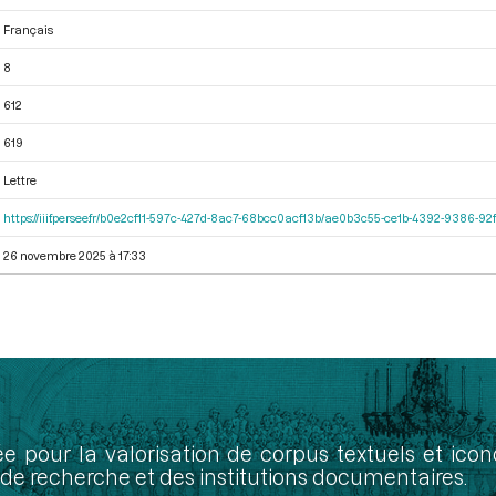
Français
8
612
619
Lettre
https://iiif.persee.fr/b0e2cf11-597c-427d-8ac7-68bcc0acf13b/ae0b3c55-ce1b-4392-9386-
26 novembre 2025 à 17:33
ée pour la valorisation de corpus textuels et ic
de recherche et des institutions documentaires.