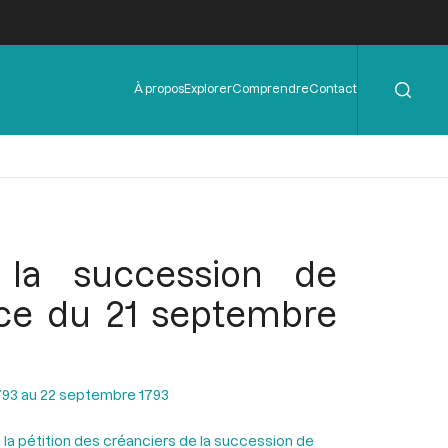
Rechercher
Menu
À propos
Explorer
Comprendre
Contact
de
l'en-
tête
 la succession de
nce du 21 septembre
793 au 22 septembre 1793
à la pétition des créanciers de la succession de