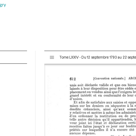
gry
V
Tome LXXIV - Du 12 septembre 1793 au 22 sep
i
s
u
a
l
i
s
e
u
r
M
i