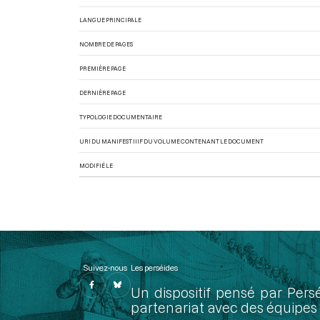
LANGUE PRINCIPALE
NOMBRE DE PAGES
PREMIÈRE PAGE
DERNIÈRE PAGE
TYPOLOGIE DOCUMENTAIRE
URI DU MANIFEST IIIF DU VOLUME CONTENANT LE DOCUMENT
MODIFIÉ LE
Suivez-nous
Les perséides
Un dispositif pensé par Pers
partenariat avec des équipes 