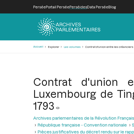
Persée
Portail Persée
Perséides
Data Persée
Blog
ARCHIVES
PARLEMENTAIRES
Fil
Accueil
Explorer
Les volumes
Contrat d'union entre les créancier
d'Ariane
Contrat d'union 
Luxembourg de Ting
1793
Archives parlementaires de la Révolution Françai
République française - Convention nationale
Pièces justificatives du décret rendu sur le rapp