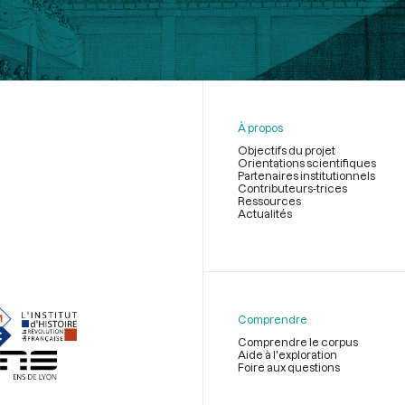
À propos
Objectifs du projet
Orientations scientifiques
Partenaires institutionnels
Contributeurs-trices
Ressources
Actualités
Menu
du
pied
de
Comprendre
page
Comprendre le corpus
Aide à l'exploration
Foire aux questions