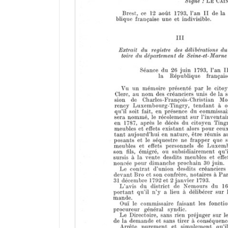
r
a
d
o
r