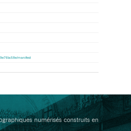
92f9e76bc58e/manifest
onographiques numérisés construits en