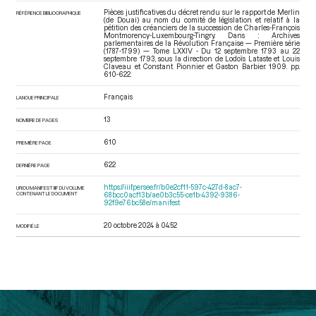
Pièces justificatives du décret rendu sur le rapport de Merlin
RÉFÉRENCE BIBLIOGRAPHIQUE
(de Douai) au nom du comité de législation et relatif à la
pétition des créanciers de la succession de Charles-François
Montmorency-Luxembourg-Tingry. Dans : Archives
parlementaires de la Révolution Française — Première série
(1787-1799) — Tome LXXIV - Du 12 septembre 1793 au 22
septembre 1793
, sous la direction de Lodoïs Lataste et Louis
Claveau et Constant Pionnier et Gaston Barbier. 1909. pp.
610-622.
Français
LANGUE PRINCIPALE
13
NOMBRE DE PAGES
610
PREMIÈRE PAGE
622
DERNIÈRE PAGE
https://iiif.persee.fr/b0e2cf11-597c-427d-8ac7-
URI DU MANIFEST IIIF DU VOLUME
CONTENANT LE DOCUMENT
68bcc0acf13b/ae0b3c55-ce1b-4392-9386-
92f9e76bc58e/manifest
20 octobre 2024 à 04:52
MODIFIÉ LE