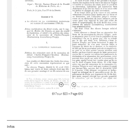
d
o
r
617 sur 823
• Page 610
Infos