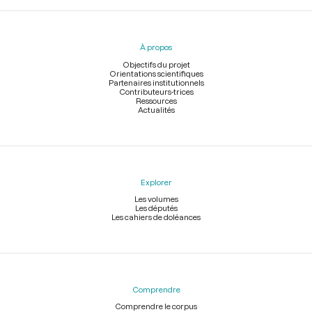
Menu
du
pied
À propos
de
page
Objectifs du projet
Orientations scientifiques
Partenaires institutionnels
Contributeurs-trices
Ressources
Actualités
Explorer
Les volumes
Les députés
Les cahiers de doléances
Comprendre
Comprendre le corpus