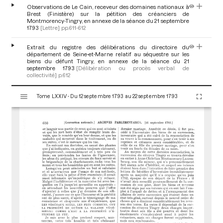
Observations de Le Cain, receveur des domaines nationaux à
Brest (Finistère) sur la pétition des créanciers de
Montmorency-Tingry, en annexe de la séance du 21 septembre
1793
[Lettre]
pp.611-612
Extrait du registre des délibérations du directoire du
département de Seine-et-Marne relatif au séquestre sur les
biens du défunt Tingry, en annexe de la séance du 21
septembre 1793
[Délibération ou procès verbal de
collectivité]
p.612
V
Contrat d'union entre les créanciers de la succession de
Tome LXXIV - Du 12 septembre 1793 au 22 septembre 1793
i
Luxembourg de Tingry, en annexe de la séance du 21
s
septembre 1793
[Lettre]
pp.612-619
u
a
Jugement du tribunal du 6e arrondissement de Paris portant
homologation du contrat d'union des créanciers de la
l
succession de Tingry, en annexe de la séance du 21 septembre
i
1793
[Délibération ou procès verbal de collectivité]
pp.619-622
s
e
u
r
M
i
r
a