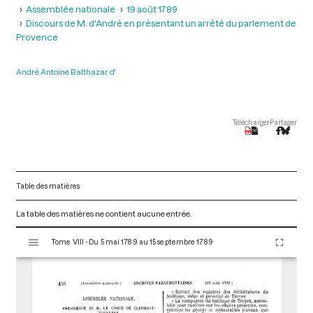
Assemblée nationale
19 août 1789
Discours de M. d'André en présentant un arrêté du parlement de
Provence
André Antoine Balthazar d'
Télécharger
Partager
Table des matières
La table des matières ne contient aucune entrée.
V
Tome VIII - Du 5 mai 1789 au 15 septembre 1789
i
s
u
a
l