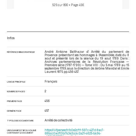
525 sur 800
• Page 456
Infos
André Antoine Balthazar d'. Arrêté du parlement de
RÉFÉRENCE BIBLIOGRAPHIQUE
Provence présentant ses hommages à l'Assemblée, daté du 8
aout et présenté lors de la séance du 19 aout 1789. Dans :
Archives parlementaires de la Révolution Française —
Première série (1787-1799) — Tome VIII - Du 5 mai 1789 au 15
septembre 1789
, sous la direction de Jérôme Mavidal et Emile
Laurent. 1875. pp. 456-457.
Français
LANGUE PRINCIPALE
2
NOMBRE DE PAGES
456
PREMIÈRE PAGE
457
DERNIÈRE PAGE
Arrêté de collectivité
TYPOLOGIE DOCUMENTAIRE
https://iiif.persee.fr/b0e2cf11-597c-427d-8ac7-
URI DU MANIFEST IIIF DU VOLUME
CONTENANT LE DOCUMENT
68bcc0acf13b/743e3cc4-2a21-4625-b494-