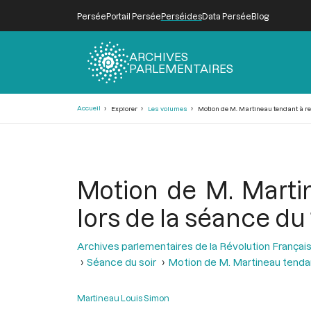
Persée
Portail Persée
Perséides
Data Persée
Blog
ARCHIVES
PARLEMENTAIRES
Fil
Accueil
Explorer
Les volumes
Motion de M. Martineau tendant à rend
d'Ariane
Motion de M. Martin
lors de la séance du 
Archives parlementaires de la Révolution Françai
Séance du soir
Motion de M. Martineau tendant
Martineau Louis Simon