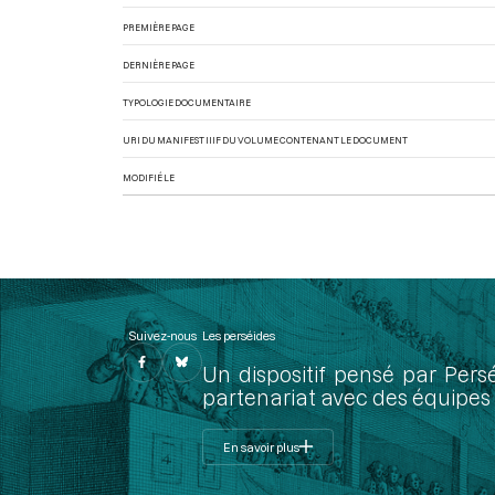
PREMIÈRE PAGE
DERNIÈRE PAGE
TYPOLOGIE DOCUMENTAIRE
URI DU MANIFEST IIIF DU VOLUME CONTENANT LE DOCUMENT
MODIFIÉ LE
Suivez-nous
Les perséides
Un dispositif pensé par Pers
partenariat avec des équipes 
En savoir plus