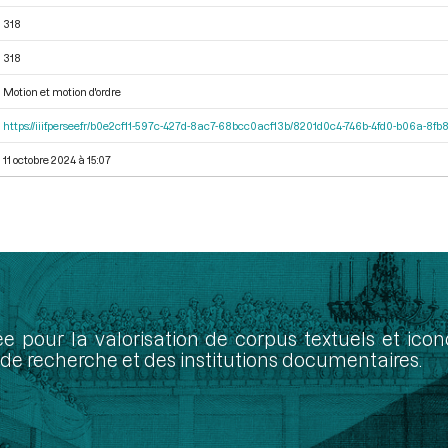
318
318
Motion et motion d'ordre
https://iiif.persee.fr/b0e2cf11-597c-427d-8ac7-68bcc0acf13b/8201d0c4-746b-4fd0-b06a-8fb
11 octobre 2024 à 15:07
ée pour la valorisation de corpus textuels et ic
de recherche et des institutions documentaires.