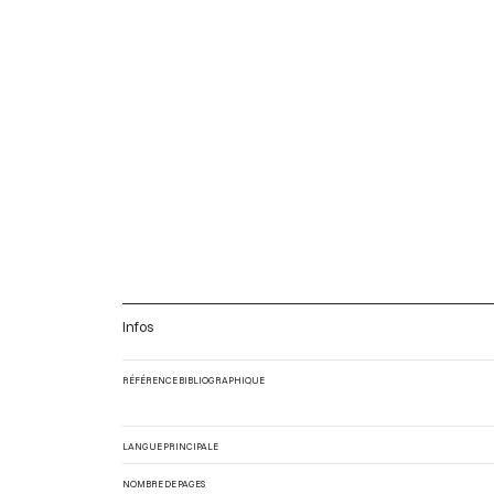
Infos
RÉFÉRENCE BIBLIOGRAPHIQUE
LANGUE PRINCIPALE
NOMBRE DE PAGES