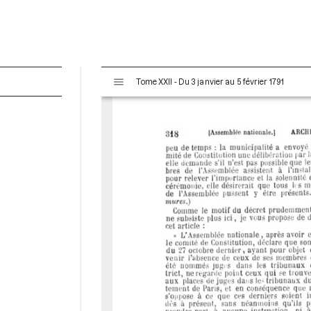
V
Tome XXII - Du 3 janvier au 5 février 1791
i
s
u
a
l
i
s
e
u
r
M
i
r
a
d
o