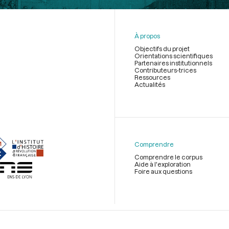
À propos
Objectifs du projet
Orientations scientifiques
Partenaires institutionnels
Contributeurs-trices
Ressources
Actualités
Menu
du
pied
de
Comprendre
page
Comprendre le corpus
Aide à l'exploration
Foire aux questions