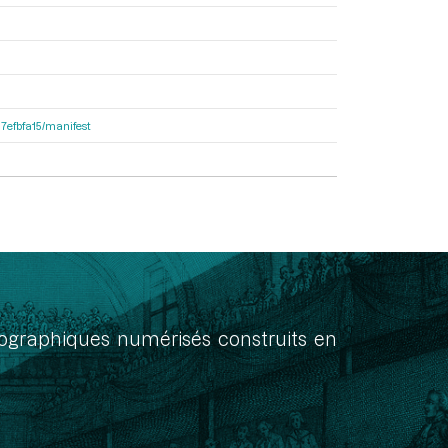
87efbfa15/manifest
onographiques numérisés construits en