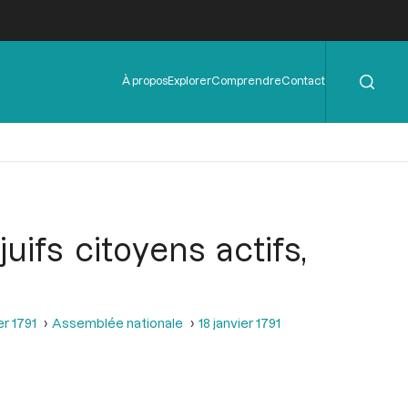
Rechercher
Menu
À propos
Explorer
Comprendre
Contact
de
l'en-
tête
ifs citoyens actifs,
er 1791
Assemblée nationale
18 janvier 1791