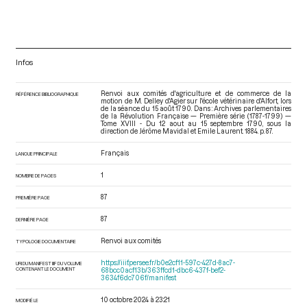
Infos
Renvoi aux comités d'agriculture et de commerce de la
RÉFÉRENCE BIBLIOGRAPHIQUE
motion de M. Delley d'Agier sur l'école vétérinaire d'Alfort, lors
de la séance du 15 août 1790. Dans : Archives parlementaires
de la Révolution Française — Première série (1787-1799) —
Tome XVIII - Du 12 aout au 15 septembre 1790
, sous la
direction de Jérôme Mavidal et Emile Laurent. 1884. p. 87.
Français
LANGUE PRINCIPALE
1
NOMBRE DE PAGES
87
PREMIÈRE PAGE
87
DERNIÈRE PAGE
Renvoi aux comités
TYPOLOGIE DOCUMENTAIRE
https://iiif.persee.fr/b0e2cf11-597c-427d-8ac7-
URI DU MANIFEST IIIF DU VOLUME
CONTENANT LE DOCUMENT
68bcc0acf13b/363ffcd1-dbc6-437f-bef2-
3634f6dc706f/manifest
10 octobre 2024 à 23:21
MODIFIÉ LE