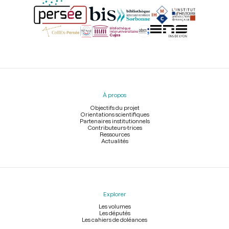
Menu
du
pied
À propos
de
page
Objectifs du projet
Orientations scientifiques
Partenaires institutionnels
Contributeurs-trices
Ressources
Actualités
Explorer
Les volumes
Les députés
Les cahiers de doléances