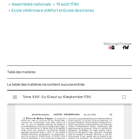
Assemblée nationale
15 août 1790
Ecole vétérinaire d'Alfort et Ecole des mines
Télécharger
Partager
Table des matières
La table des matières ne contient aucune entrée.
V
Tome XVIII - Du 12 aout au 15 septembre 1790
i
s
u
a
l
i
s