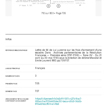
710 sur 803
• Page 705
Infos
Lettre de M. de La Luzerne sur les frais d'armement d'une
RÉFÉRENCE BIBLIOGRAPHIQUE
escadre. Dans : Archives parlementaires de la Révolution
Française — Première série (1787-1799) — Tome XV - Du 21
avril au 30 mai 1790
, sous la direction de Jérôme Mavidal et
Emile Laurent. 1883. pp. 705-707.
Français
LANGUE PRINCIPALE
3
NOMBRE DE PAGES
705
PREMIÈRE PAGE
707
DERNIÈRE PAGE
https://iiif.persee.fr/b0e2cf11-597c-427d-8ac7-
URI DU MANIFEST IIIF DU VOLUME
CONTENANT LE DOCUMENT
68bcc0acf13b/e53dec50-beca-46b9-9ddb-
8f34eb1eccf8/manifest