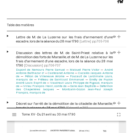
Table des matières
Lettre de M. de La Luzerne sur les frais d'armement d'une
escadre, lors de la séance du 28 mai 1790
[Lettre]
pp.705-706
Discussion des lettres de M. de Saint-Priest relative à la
démolition des forts de Marseille, et de M. de La Luzerne sur les
frais d'armement d'une escadre, lors de la séance du 28 mai
1790
[Discussion]
pp.706-707
Dupont de Nemours Pierre Samuel
Malouet Pierre Victor
André
Antoine Balthazar d'
Castelanet Antoine
Cazalès Jacques Antoine
de
Pétion de Villeneuve Jérome
Foucault de Lardimalie Louis,
marquis de
Fréteau de Saint-Just Emmanuel
Sinéty de Puylon
André Louis Esprit de
Vaudreuil Louis Philippe de Rigaud, marquis
de
Virieu François Henri, comte de
Salle Jean Baptiste
Defermon
des Chapelières Jacques
Montcalm-Gozon Jean-Paul Joseph
François, marquis de
Décret sur l'arrêt de la démolition de la citadelle de Marseille,
lors de la séance du 28 mai 1790
[Décret]
p.707
V
Tome XV - Du 21 avril au 30 mai 1790
i
Délibération de la commune de Nimes pour l'acquisition de
s
biens ecclésiastiques, lors de la séance du 28 mai
u
1790
[Délibération ou procès verbal de collectivité]
p.707