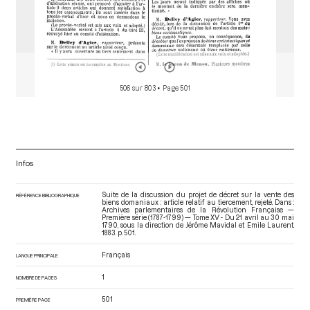
506 sur 803
• Page 501
Infos
Suite de la discussion du projet de décret sur la vente des
RÉFÉRENCE BIBLIOGRAPHIQUE
biens domaniaux : article relatif au tiercement, rejeté. Dans :
Archives parlementaires de la Révolution Française —
Première série (1787-1799) — Tome XV - Du 21 avril au 30 mai
1790
, sous la direction de Jérôme Mavidal et Emile Laurent.
1883. p. 501.
Français
LANGUE PRINCIPALE
1
NOMBRE DE PAGES
501
PREMIÈRE PAGE