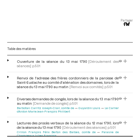
Partager
Table des matières
Ouverture de la séance du 13 mai 1790
[Déroulement des
séances]
p.501
Renvoi de l'adresse des frères cordonniers de la paroisse de
Saint-Eustache au comité d'aliénation des domaines, lors de la
séance du 13 mai 1790 au matin
[Renvoi aux comités]
p.501
Diverses demandes de congés, lors de la séance du 13 mai 1790
au matin
[Demande de congés]
p.501
Barbotan Carritz Joseph-Clair, comte de
Guyardin Louis
Le Carlier
d'Ardon Marie Jean-François Philibert
Lectures des procès verbaux de la séance du 12 mai 1790, lors
de la séance du 13 mai 1790
[Déroulement des séances]
p.501
Crillon François Félix Berton des Balbes, comte de
Palasne de
Champeaux Julien François
V