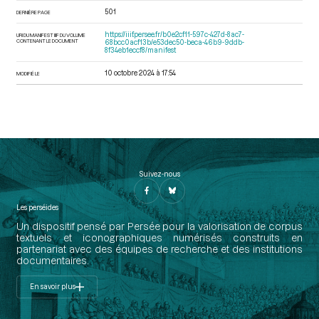
501
DERNIÈRE PAGE
https://iiif.persee.fr/b0e2cf11-597c-427d-8ac7-
URI DU MANIFEST IIIF DU VOLUME
CONTENANT LE DOCUMENT
68bcc0acf13b/e53dec50-beca-46b9-9ddb-
8f34eb1eccf8/manifest
10 octobre 2024 à 17:54
MODIFIÉ LE
Suivez-nous
Les perséides
Un dispositif pensé par Persée pour la valorisation de corpus
textuels et iconographiques numérisés construits en
partenariat avec des équipes de recherche et des institutions
documentaires.
En savoir plus