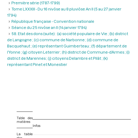
Première série (1787-1799)
Tome LXXXIII - Du 16 nivôse au 8 pluviôse An II (5 au 27 janvier
1794)
République française - Convention nationale
Séance du 25 nivôse an II (14 janvier 1794)
58. Etat des dons (suite) : (a) société populaire de Vie ; (b) district
de Langogne ; (c) commune de Narbonne ; (d) commune de
Bacquehaut ; (e) représentant Guimberteau ; (f) département de
l’Yonne ; (g) citoyen Leterrier ; (h) district de Commune-d’Armes ; (i)
district de Marennes ; (j) citoyens Delambre et Pilât ; (k)
représentant Pinet et Monestier
Table des
matières
Infos
La table
des