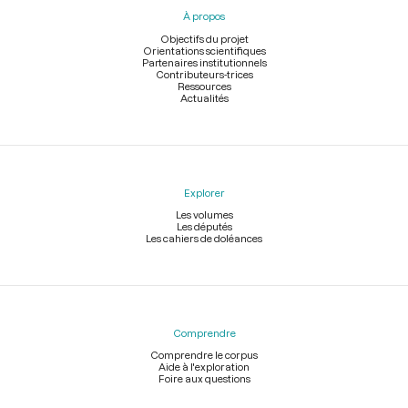
pied
À propos
de
page
Objectifs du projet
Orientations scientifiques
Partenaires institutionnels
Contributeurs-trices
Ressources
Actualités
Explorer
Les volumes
Les députés
Les cahiers de doléances
Comprendre
Comprendre le corpus
Aide à l'exploration
Foire aux questions