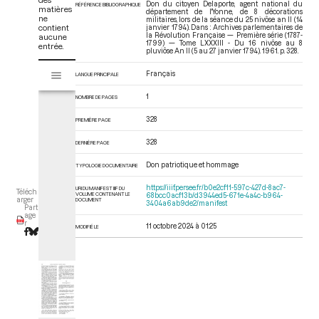
Don du citoyen Delaporte, agent national du
RÉFÉRENCE BIBLIOGRAPHIQUE
matières
département de l'Yonne, de 8 décorations
ne
militaires, lors de la séance du 25 nivôse an II (14
contient
janvier 1794). Dans : Archives parlementaires de
la Révolution Française — Première série (1787-
aucune
1799) — Tome LXXXIII - Du 16 nivôse au 8
entrée.
pluviôse An II (5 au 27 janvier 1794)
. 1961. p. 328.
V
Français
Tome LXXXIII - Du 16 nivôse au 8 pluviôse An II (5 au 27 janvier 1794)
LANGUE PRINCIPALE
i
s
1
NOMBRE DE PAGES
u
a
328
PREMIÈRE PAGE
l
328
DERNIÈRE PAGE
i
s
Don patriotique et hommage
TYPOLOGIE DOCUMENTAIRE
e
u
https://iiif.persee.fr/b0e2cf11-597c-427d-8ac7-
URI DU MANIFEST IIIF DU
Téléch
VOLUME CONTENANT LE
68bcc0acf13b/d3944ed5-671e-4a4c-b964-
r
arger
DOCUMENT
3404a6ab9de2/manifest
Part
M
age
r
i
11 octobre 2024 à 01:25
MODIFIÉ LE
r
a
d
o
r