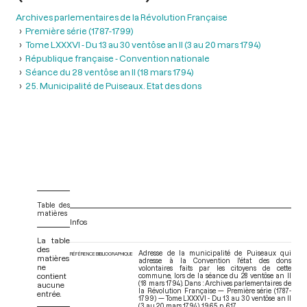
Archives parlementaires de la Révolution Française
Première série (1787-1799)
Tome LXXXVI - Du 13 au 30 ventôse an II (3 au 20 mars 1794)
République française - Convention nationale
Séance du 28 ventôse an II (18 mars 1794)
25. Municipalité de Puiseaux. Etat des dons
Table des
matières
Infos
La table
des
Adresse de la municipalité de Puiseaux qui
RÉFÉRENCE BIBLIOGRAPHIQUE
matières
adresse à la Convention l'état des dons
ne
volontaires faits par les citoyens de cette
contient
commune, lors de la séance du 28 ventôse an II
(18 mars 1794). Dans : Archives parlementaires de
aucune
la Révolution Française — Première série (1787-
entrée.
1799) — Tome LXXXVI - Du 13 au 30 ventôse an II
(3 au 20 mars 1794)
. 1965. p. 617.