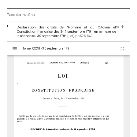
Table des matières
Déclaration des droits de l'Homme et du Citoyen et
Constitution française des 3-14 septembre 1791, en annexe de
la séance du 30 septembre 1791
[Loi]
pp.525-542
V
Tome XXXII - 30 septembre 1791
i
s
u
a
l
i
s
e
u
r
M
i
r
a
d