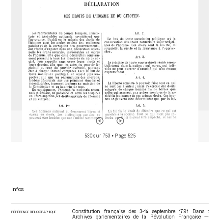
o
r
530 sur 753
• Page 525
Infos
Constitution française des 3-14 septembre 1791. Dans :
RÉFÉRENCE BIBLIOGRAPHIQUE
Archives parlementaires de la Révolution Française —