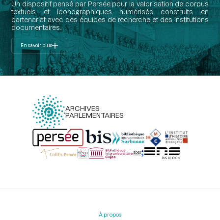
Un dispositif pensé par Persée pour la valorisation de corpus
textuels et iconographiques numérisés construits en
partenariat avec des équipes de recherche et des institutions
documentaires.
En savoir plus
ARCHIVES
PARLEMENTAIRES
Menu
du
pied
À propos
de