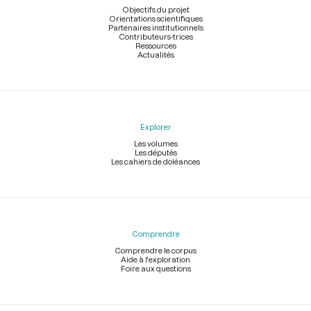
page
Objectifs du projet
Orientations scientifiques
Partenaires institutionnels
Contributeurs-trices
Ressources
Actualités
Explorer
Les volumes
Les députés
Les cahiers de doléances
Comprendre
Comprendre le corpus
Aide à l'exploration
Foire aux questions