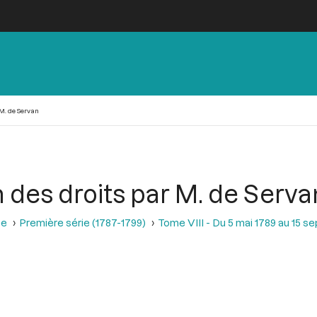
 M. de Servan
n des droits par M. de Serva
se
Première série (1787-1799)
Tome VIII - Du 5 mai 1789 au 15 