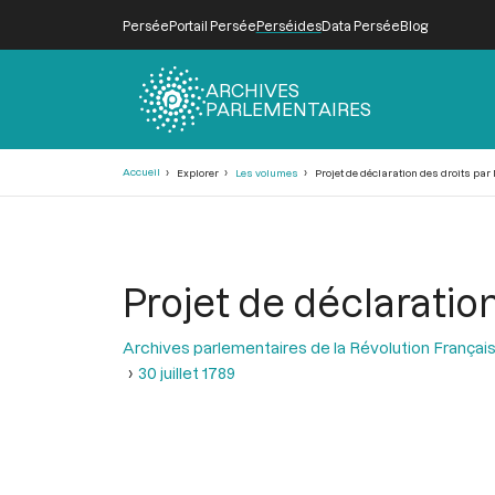
Persée
Portail Persée
Perséides
Data Persée
Blog
ARCHIVES
PARLEMENTAIRES
Fil
Accueil
Explorer
Les volumes
Projet de déclaration des droits par
d'Ariane
Projet de déclaratio
Archives parlementaires de la Révolution Françai
30 juillet 1789