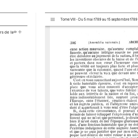
V
Tome VIII - Du 5 mai 1789 au 15 septembre 1789
i
s
rs de la
u
a
l
i
s
e
u
r
M
i
r
a
d
o
r