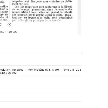
 800
• Page 306
Révolution Française — Première série (1787-1799) — Tome VIII - Du 5
5. pp. 306-307.