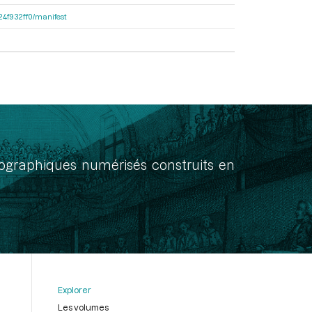
324f932ff0/manifest
onographiques numérisés construits en
Explorer
Les volumes