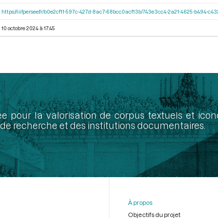
https://iiif.persee.fr/b0e2cf11-597c-427d-8ac7-68bcc0acf13b/743e3cc4-2a21-4625-b494-c4
10 octobre 2024 à 17:45
ée pour la valorisation de corpus textuels et ic
de recherche et des institutions documentaires.
À propos
Objectifs du projet