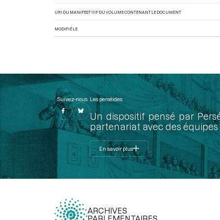
URI DU MANIFEST IIIF DU VOLUME CONTENANT LE DOCUMENT
MODIFIÉ LE
Suivez-nous
Les perséides
Un dispositif pensé par Pers
partenariat avec des équipes 
En savoir plus
ARCHIVES
PARLEMENTAIRES