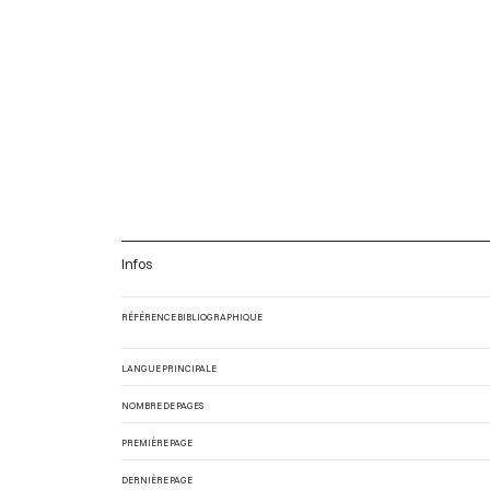
Infos
RÉFÉRENCE BIBLIOGRAPHIQUE
LANGUE PRINCIPALE
NOMBRE DE PAGES
PREMIÈRE PAGE
DERNIÈRE PAGE