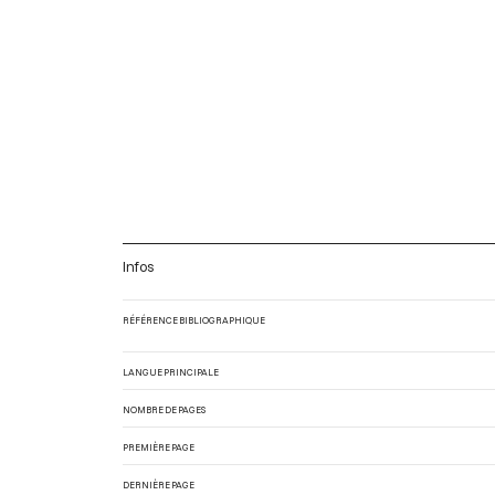
Infos
RÉFÉRENCE BIBLIOGRAPHIQUE
LANGUE PRINCIPALE
NOMBRE DE PAGES
PREMIÈRE PAGE
DERNIÈRE PAGE