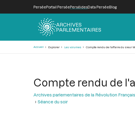
Persée
Portail Persée
Perséides
Data Persée
Blog
ARCHIVES
PARLEMENTAIRES
Fil
Accueil
Explorer
Les volumes
Compte rendu de l'affaire du sieur M
d'Ariane
Compte rendu de l'af
Archives parlementaires de la Révolution Françai
Séance du soir