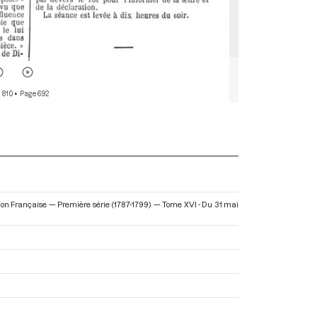
 810
• Page 692
tion Française — Première série (1787-1799) — Tome XVI - Du 31 mai