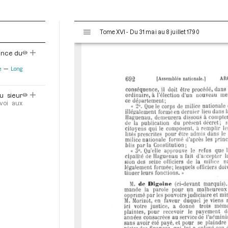
V
Tome XVI - Du 31 mai au 8 juillet 1790
i
s
éance du
u
a
e
Long
l
i
u sieur
s
voi aux
e
u
r
M
i
r
a
d
o
r