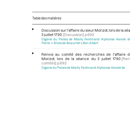
Table des matières
Discussion sur l'affaire du sieur Morizot, lors de la s
3 juillet 1790
[Discussion]
p.692
Digoine du Palais de Mailly Ferdinand Alphonse Honoré d
Pierre
Briois de Beaumetz Bon-Albert
Renvoi au comité des recherches de l'affaire d
Morizot, lors de la séance du 3 juillet 1790
[Ren
comités]
p.692
Digoine du Palais de Mailly Ferdinand Alphonse Honoré de