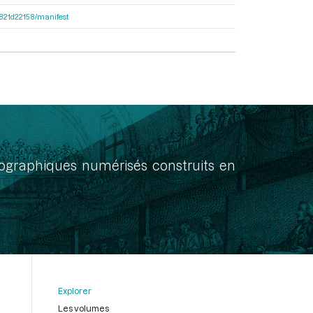
8f821d22158/manifest
onographiques numérisés construits en
Explorer
Les volumes