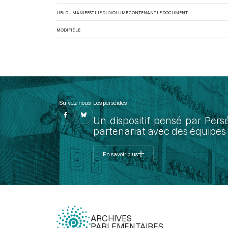
URI DU MANIFEST IIIF DU VOLUME CONTENANT LE DOCUMENT
MODIFIÉ LE
Suivez-nous
Les perséides
Un dispositif pensé par Pers
partenariat avec des équipes 
En savoir plus
ARCHIVES
PARLEMENTAIRES