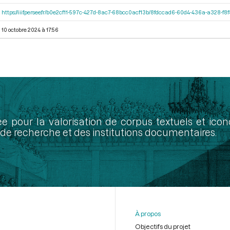
https://iiif.persee.fr/b0e2cf11-597c-427d-8ac7-68bcc0acf13b/8fdccad6-60d4-436a-a328-f
10 octobre 2024 à 17:56
ée pour la valorisation de corpus textuels et ic
de recherche et des institutions documentaires.
À propos
Objectifs du projet