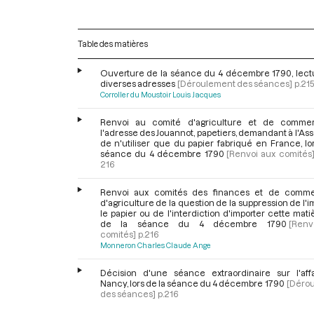
Table des matières
Ouverture de la séance du 4 décembre 1790, lect
diverses adresses
[Déroulement des séances]
p.21
Corroller du Moustoir Louis Jacques
Renvoi au comité d'agriculture et de comme
l'adresse des Jouannot, papetiers, demandant à l'A
de n'utiliser que du papier fabriqué en France, lo
séance du 4 décembre 1790
[Renvoi aux comités
216
Renvoi aux comités des finances et de comm
d'agriculture de la question de la suppression de l'i
le papier ou de l'interdiction d'importer cette matiè
de la séance du 4 décembre 1790
[Ren
comités]
p.216
Monneron Charles Claude Ange
Décision d'une séance extraordinaire sur l'aff
Nancy, lors de la séance du 4 décembre 1790
[Déro
des séances]
p.216