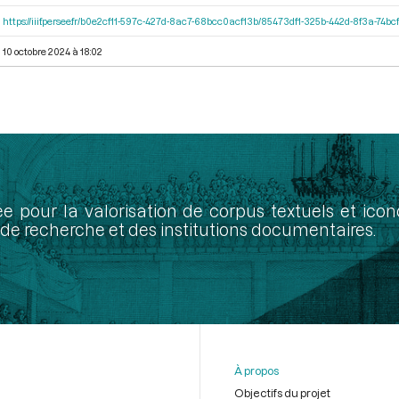
https://iiif.persee.fr/b0e2cf11-597c-427d-8ac7-68bcc0acf13b/85473df1-325b-442d-8f3a-74
10 octobre 2024 à 18:02
ée pour la valorisation de corpus textuels et ic
de recherche et des institutions documentaires.
À propos
Objectifs du projet