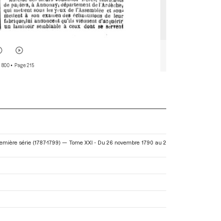
 800
• Page 215
remière série (1787-1799) — Tome XXI - Du 26 novembre 1790 au 2