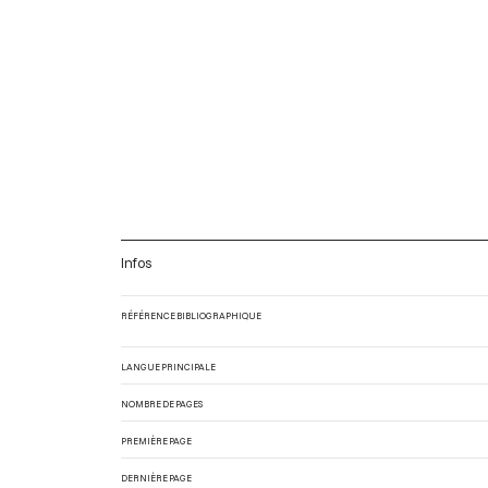
Infos
RÉFÉRENCE BIBLIOGRAPHIQUE
LANGUE PRINCIPALE
NOMBRE DE PAGES
PREMIÈRE PAGE
DERNIÈRE PAGE