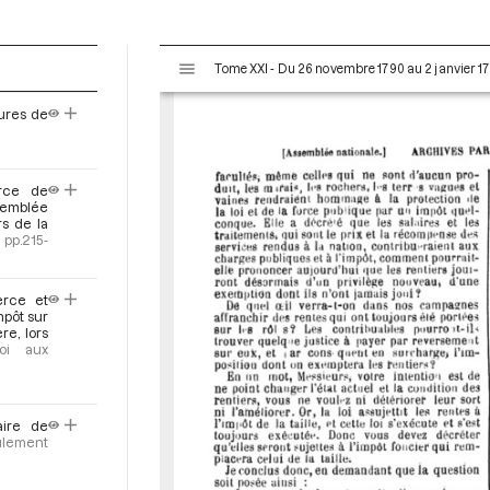
V
Tome XXI - Du 26 novembre 1790 au 2 janvier 17
i
s
ures de
u
5
a
l
rce de
i
ssemblée
s
rs de la
e
]
pp.215-
u
r
erce et
M
mpôt sur
i
re, lors
voi aux
r
a
d
o
aire de
ulement
r