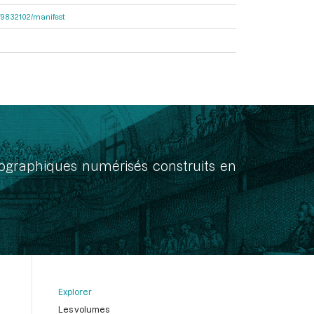
bcf9832102/manifest
onographiques numérisés construits en
Explorer
Les volumes