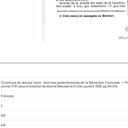
220 sur
Ouverture de séance. Dans : Archives parlementaires de la Révolution Française — P
janvier 1791
, sous la direction de Jérôme Mavidal et Emile Laurent. 1885. pp. 215-216.
Français
2
215
216