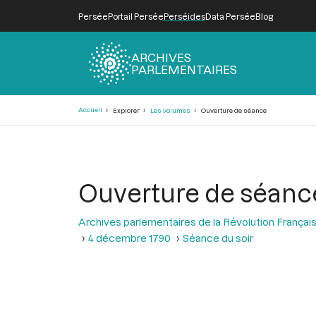
Persée
Portail Persée
Perséides
Data Persée
Blog
ARCHIVES
PARLEMENTAIRES
Fil
Accueil
Explorer
Les volumes
Ouverture de séance
d'Ariane
Ouverture de séanc
Archives parlementaires de la Révolution Françai
4 décembre 1790
Séance du soir