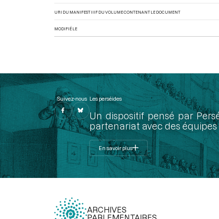
URI DU MANIFEST IIIF DU VOLUME CONTENANT LE DOCUMENT
MODIFIÉ LE
Suivez-nous
Les perséides
Un dispositif pensé par Pers
partenariat avec des équipes 
En savoir plus
ARCHIVES
PARLEMENTAIRES