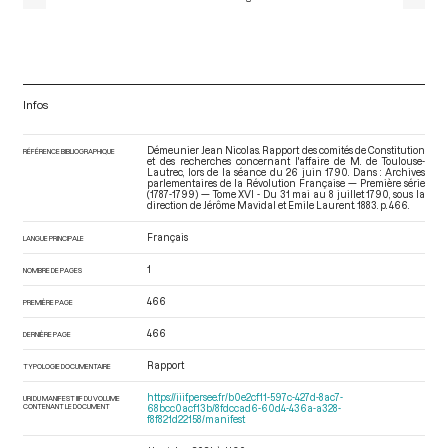
Infos
Démeunier Jean Nicolas. Rapport des comités de Constitution
RÉFÉRENCE BIBLIOGRAPHIQUE
et des recherches concernant l'affaire de M. de Toulouse-
Lautrec, lors de la séance du 26 juin 1790. Dans : Archives
parlementaires de la Révolution Française — Première série
(1787-1799) — Tome XVI - Du 31 mai au 8 juillet 1790
, sous la
direction de Jérôme Mavidal et Emile Laurent. 1883. p. 466.
Français
LANGUE PRINCIPALE
1
NOMBRE DE PAGES
466
PREMIÈRE PAGE
466
DERNIÈRE PAGE
Rapport
TYPOLOGIE DOCUMENTAIRE
https://iiif.persee.fr/b0e2cf11-597c-427d-8ac7-
URI DU MANIFEST IIIF DU VOLUME
CONTENANT LE DOCUMENT
68bcc0acf13b/8fdccad6-60d4-436a-a328-
f8f821d22158/manifest