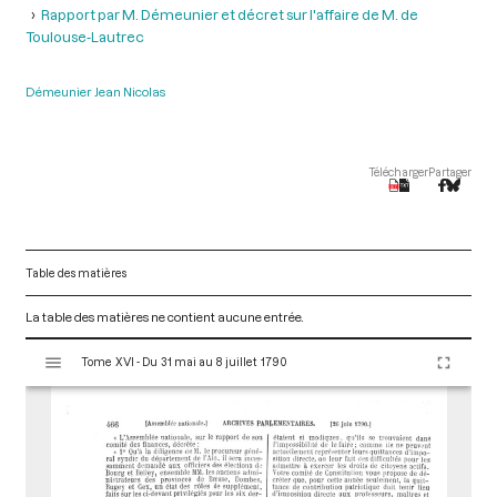
Rapport par M. Démeunier et décret sur l'affaire de M. de
Toulouse-Lautrec
Démeunier Jean Nicolas
Télécharger
Partager
Table des matières
La table des matières ne contient aucune entrée.
V
Tome XVI - Du 31 mai au 8 juillet 1790
i
s
u
a
l
i
s