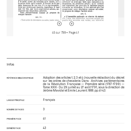
45 sur 799
• Page 41
Infos
Adoption des articles 1, 2, 3 et 4 (nouvelle rédaction) du décret
RÉFÉRENCE BIBLIOGRAPHIQUE
sur les ordres de chevalerie. Dans : Archives parlementaires
de la Révolution Française — Première série (1787-1799) —
Tome XXIX - Du 29 juillet au 27 août 1791.
, sous la direction de
Jérôme Mavidal et Emile Laurent. 1888. pp. 41-43.
Français
LANGUE PRINCIPALE
3
NOMBRE DE PAGES
41
PREMIÈRE PAGE
43
DERNIÈRE PAGE