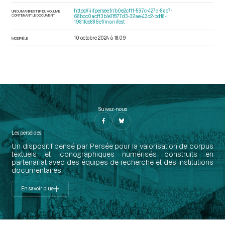
https://iiif.persee.fr/b0e2cf11-597c-427d-8ac7-
URI DU MANIFEST IIIF DU VOLUME
CONTENANT LE DOCUMENT
68bcc0acf13b/e7f877d3-32ae-43c2-bd18-
1981fce886ef/manifest
10 octobre 2024 à 18:09
MODIFIÉ LE
Suivez-nous
Les perséides
Un dispositif pensé par Persée pour la valorisation de corpus
textuels et iconographiques numérisés construits en
partenariat avec des équipes de recherche et des institutions
documentaires.
En savoir plus