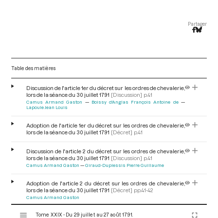
Partager
Table des matières
Discussion de l'article 1er du décret sur les ordres de chevalerie,
lors de la séance du 30 juillet 1791
[Discussion]
p.41
Camus Armand Gaston
Boissy d'Anglas François Antoine de
Lapoule Jean Louis
Adoption de l'article 1er du décret sur les ordres de chevalerie,
lors de la séance du 30 juillet 1791
[Décret]
p.41
Discussion de l'article 2 du décret sur les ordres de chevalerie,
lors de la séance du 30 juillet 1791
[Discussion]
p.41
Camus Armand Gaston
Giraud-Duplessis Pierre Guillaume
Adoption de l'article 2 du décret sur les ordres de chevalerie,
lors de la séance du 30 juillet 1791
[Décret]
pp.41-42
Camus Armand Gaston
V
Tome XXIX - Du 29 juillet au 27 août 1791.
Adoption de l'article 3 du décret sur les ordres de chevalerie,