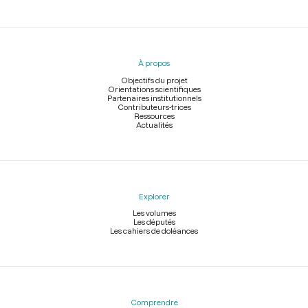
Menu
du
pied
À propos
de
page
Objectifs du projet
Orientations scientifiques
Partenaires institutionnels
Contributeurs-trices
Ressources
Actualités
Explorer
Les volumes
Les députés
Les cahiers de doléances
Comprendre