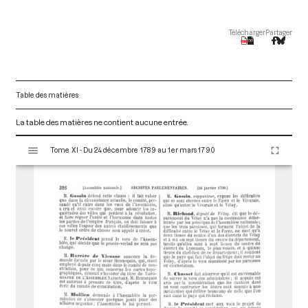
Télécharger
Partager
Table des matières
La table des matières ne contient aucune entrée.
V
Tome XI - Du 24 décembre 1789 au 1er mars 1790
i
s
u
a
l
i
s
e
u
r
M
i