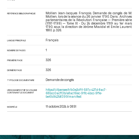
Mollien Jean-Jacques François. Demande de congés de M.
RÉFÉRENCE BIBLIOGRAPHIQUE
Mollien, lors de la séance du 26 janvier 1790. Dans : Archives
parlementaires de la Révolution Française — Première série
(1787-1799) — Tome XI - Du 24 décembre 1789 au 1er mars
1790
, sous la direction de Jérôme Mavidal et Emile Laurent.
1880. p. 326.
Français
LANGUE PRINCIPALE
1
NOMBRE DE PAGES
326
PREMIÈRE PAGE
326
DERNIÈRE PAGE
Demande de congés
TYPOLOGIE DOCUMENTAIRE
https://iiif.persee.fr/b0e2cf11-597c-427d-8ac7-
URI DU MANIFEST IIIF DU VOLUME
CONTENANT LE DOCUMENT
68bcc0acf13b/a8ac16ec-91fc-4bcc-9f1e-
be6b942b8399/manifest
11 octobre 2024 à 08:51
MODIFIÉ LE