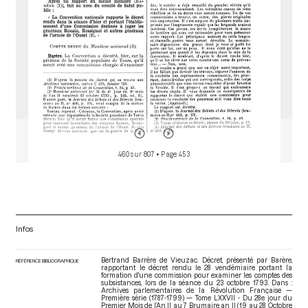
460 sur 807
• Page 453
Infos
Bertrand Barrère de Vieuzac. Décret, présenté par Barère,
RÉFÉRENCE BIBLIOGRAPHIQUE
rapportant le décret rendu le 28 vendémiaire portant la
formation d'une commission pour examiner les comptes des
subsistances, lors de la séance du 23 octobre 1793. Dans :
Archives parlementaires de la Révolution Française —
Première série (1787-1799) — Tome LXXVII - Du 28e jour du
Premier Mois de l’An II au 7 Brumaire an II (19 au 28 Octobre