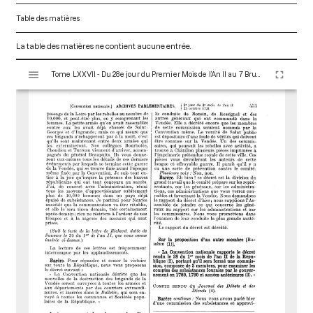
Table des matières
La table des matières ne contient aucune entrée.
V
Tome LXXVII - Du 28e jour du Premier Mois de l’An II au 7 Brumaire an II (19 au 28 Octobre 1793)
i
s
u
a
l
i
s
e
u
r
M
i
r
a
d
o
r