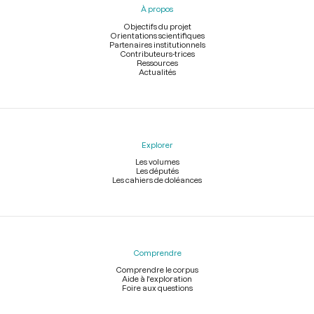
À propos
de
page
Objectifs du projet
Orientations scientifiques
Partenaires institutionnels
Contributeurs-trices
Ressources
Actualités
Explorer
Les volumes
Les députés
Les cahiers de doléances
Comprendre
Comprendre le corpus
Aide à l'exploration
Foire aux questions