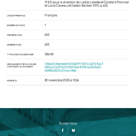
1793)
, sous la direction de Lodoïs Lataste et Constant Pionnier
et Louis Claveau et Gaston Barbier. 1910. p. 453.
Français
LANGUE PRINCIPALE
1
NOMBRE DE PAGES
453
PREMIÈRE PAGE
453
DERNIÈRE PAGE
Décret
TYPOLOGIE DOCUMENTAIRE
https://iiif.persee.fr/b0e2cf11-597c-427d-8ac7-
URI DU MANIFEST IIIF DU VOLUME
CONTENANT LE DOCUMENT
68bcc0acf13b/078210dd-8955-4455-8423-
d4fef445d0c3/manifest
28 novembre 2025 à 13:24
MODIFIÉ LE
Suivez-nous