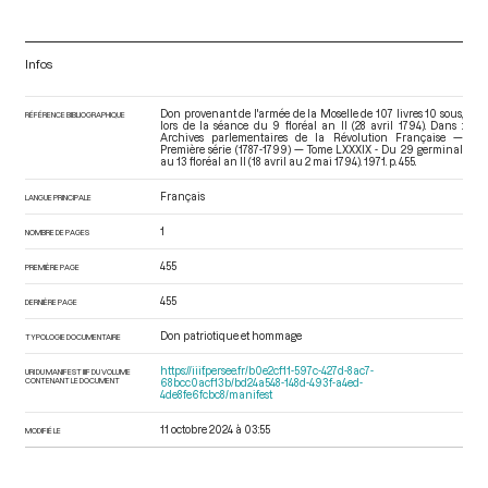
Infos
Don provenant de l'armée de la Moselle de 107 livres 10 sous,
RÉFÉRENCE BIBLIOGRAPHIQUE
lors de la séance du 9 floréal an II (28 avril 1794). Dans :
Archives parlementaires de la Révolution Française —
Première série (1787-1799) — Tome LXXXIX - Du 29 germinal
au 13 floréal an II (18 avril au 2 mai 1794)
. 1971. p. 455.
Français
LANGUE PRINCIPALE
1
NOMBRE DE PAGES
455
PREMIÈRE PAGE
455
DERNIÈRE PAGE
Don patriotique et hommage
TYPOLOGIE DOCUMENTAIRE
https://iiif.persee.fr/b0e2cf11-597c-427d-8ac7-
URI DU MANIFEST IIIF DU VOLUME
CONTENANT LE DOCUMENT
68bcc0acf13b/bd24a548-148d-493f-a4ed-
4de8fe6fcbc8/manifest
11 octobre 2024 à 03:55
MODIFIÉ LE