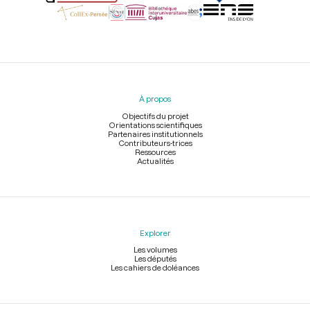
Menu
du
pied
À propos
de
page
Objectifs du projet
Orientations scientifiques
Partenaires institutionnels
Contributeurs-trices
Ressources
Actualités
Explorer
Les volumes
Les députés
Les cahiers de doléances