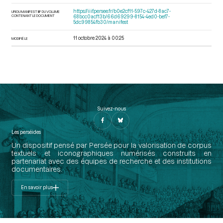
https://iiif.persee.fr/b0e2cf11-597c-427d-8ac7-
URI DU MANIFEST IIIF DU VOLUME
CONTENANT LE DOCUMENT
68bcc0acf13b/66d69299-8154-4ed0-bef7-
5dc99854fb30/manifest
11 octobre 2024 à 00:25
MODIFIÉ LE
Suivez-nous
Les perséides
Un dispositif pensé par Persée pour la valorisation de corpus
textuels et iconographiques numérisés construits en
partenariat avec des équipes de recherche et des institutions
documentaires.
En savoir plus