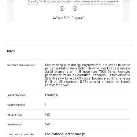
449 sur 817
• Page 442
Infos
Don en dépouilles des églises présenté sur l'autel de la patrie
RÉFÉRENCE BIBLIOGRAPHIQUE
par la députation de la section des Invalides, lors de la séance
du 28 brumaire an II (18 novembre 1793). Dans : Archives
parlementaires de la Révolution Française — Première série
(1787-1799) — Tome LXXIX - Du 21 brumaire au 3 frimaire an
II (11 au 23 novembre 1793)
, sous la direction de Lodoïs
Lataste. 1911. p. 442.
Français
LANGUE PRINCIPALE
1
NOMBRE DE PAGES
442
PREMIÈRE PAGE
442
DERNIÈRE PAGE
Don patriotique et hommage
TYPOLOGIE DOCUMENTAIRE