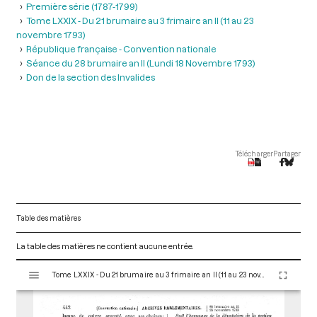
Première série (1787-1799)
Tome LXXIX - Du 21 brumaire au 3 frimaire an II (11 au 23
novembre 1793)
République française - Convention nationale
Séance du 28 brumaire an II (Lundi 18 Novembre 1793)
Don de la section des Invalides
Télécharger
Partager
Table des matières
La table des matières ne contient aucune entrée.
V
Tome LXXIX - Du 21 brumaire au 3 frimaire an II (11 au 23 novembre 1793)
i
s
u