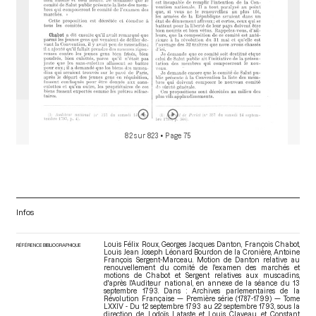
82 sur 823
• Page 75
Infos
Louis Félix Roux, Georges Jacques Danton, François Chabot,
RÉFÉRENCE BIBLIOGRAPHIQUE
Louis Jean Joseph Léonard Bourdon de la Cronière, Antoine
François Sergent-Marceau. Motion de Danton relative au
renouvellement du comité de l'examen des marchés et
motions de Chabot et Sergent relatives aux muscadins,
d'après l'Auditeur national, en annexe de la séance du 13
septembre 1793. Dans : Archives parlementaires de la
Révolution Française — Première série (1787-1799) — Tome
LXXIV - Du 12 septembre 1793 au 22 septembre 1793
, sous la
direction de Lodoïs Lataste et Louis Claveau et Constant