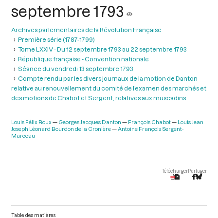
septembre 1793
Archives parlementaires de la Révolution Française
Première série (1787-1799)
Tome LXXIV - Du 12 septembre 1793 au 22 septembre 1793
République française - Convention nationale
Séance du vendredi 13 septembre 1793
Compte rendu par les divers journaux de la motion de Danton
relative au renouvellement du comité de l’examen des marchés et
des motions de Chabot et Sergent, relatives aux muscadins
Louis Félix Roux
Georges Jacques Danton
François Chabot
Louis Jean
Joseph Léonard Bourdon de la Cronière
Antoine François Sergent-
Marceau
Télécharger
Partager
Table des matières