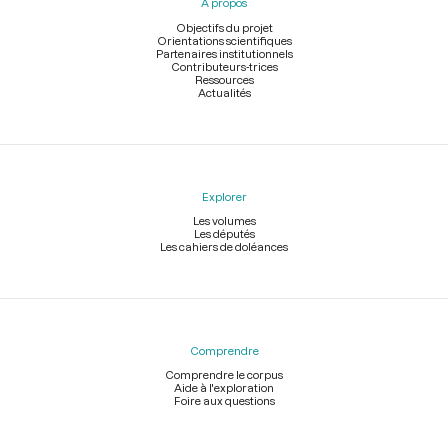
À propos
de
page
Objectifs du projet
Orientations scientifiques
Partenaires institutionnels
Contributeurs-trices
Ressources
Actualités
Explorer
Les volumes
Les députés
Les cahiers de doléances
Comprendre
Comprendre le corpus
Aide à l'exploration
Foire aux questions