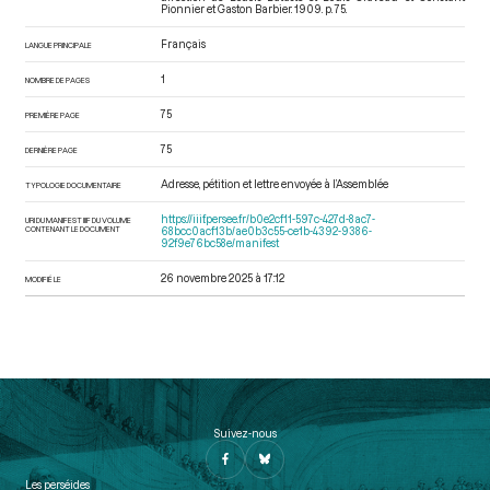
Pionnier et Gaston Barbier. 1909. p. 75.
Français
LANGUE PRINCIPALE
1
NOMBRE DE PAGES
75
PREMIÈRE PAGE
75
DERNIÈRE PAGE
Adresse, pétition et lettre envoyée à l’Assemblée
TYPOLOGIE DOCUMENTAIRE
https://iiif.persee.fr/b0e2cf11-597c-427d-8ac7-
URI DU MANIFEST IIIF DU VOLUME
CONTENANT LE DOCUMENT
68bcc0acf13b/ae0b3c55-ce1b-4392-9386-
92f9e76bc58e/manifest
26 novembre 2025 à 17:12
MODIFIÉ LE
Suivez-nous
Les perséides