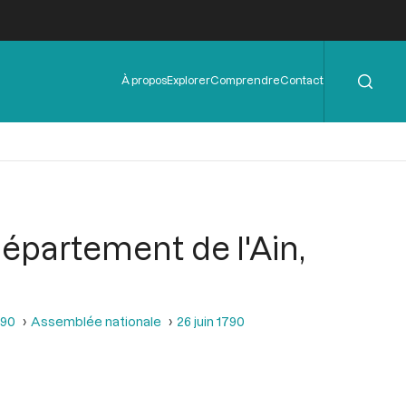
Rechercher
Menu
À propos
Explorer
Comprendre
Contact
de
l'en-
tête
épartement de l'Ain,
790
Assemblée nationale
26 juin 1790