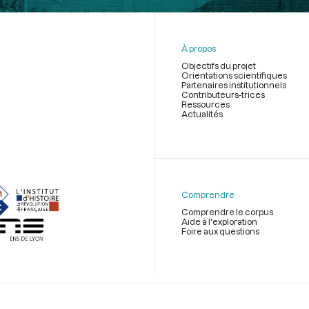
À propos
Objectifs du projet
Orientations scientifiques
Partenaires institutionnels
Contributeurs-trices
Ressources
Actualités
Menu
du
pied
de
Comprendre
page
Comprendre le corpus
Aide à l'exploration
Foire aux questions