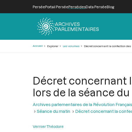
Persée
Portail Persée
Perséides
Data Persée
Blog
ARCHIVES
PARLEMENTAIRES
Fil
Accueil
Explorer
Les volumes
Décret concernant la confection des r
d'Ariane
Décret concernant l
lors de la séance du 
Archives parlementaires de la Révolution Françai
Séance du matin
Décret concernant la confec
Vernier Théodore