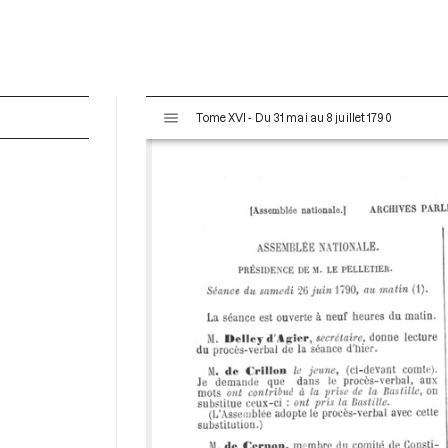
V
Tome XVI - Du 31 mai au 8 juillet 1790
i
s
u
a
l
i
s
e
u
r
M
i
r
a
d
o