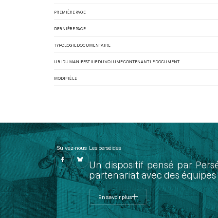
PREMIÈRE PAGE
DERNIÈRE PAGE
TYPOLOGIE DOCUMENTAIRE
URI DU MANIFEST IIIF DU VOLUME CONTENANT LE DOCUMENT
MODIFIÉ LE
Suivez-nous
Les perséides
Un dispositif pensé par Pers
partenariat avec des équipes 
En savoir plus