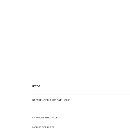
Infos
RÉFÉRENCE BIBLIOGRAPHIQUE
LANGUE PRINCIPALE
NOMBRE DE PAGES