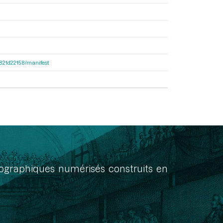
8f821d22158/manifest
onographiques numérisés construits en