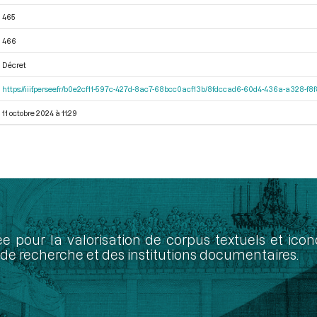
465
466
Décret
https://iiif.persee.fr/b0e2cf11-597c-427d-8ac7-68bcc0acf13b/8fdccad6-60d4-436a-a328-f
11 octobre 2024 à 11:29
ée pour la valorisation de corpus textuels et ic
de recherche et des institutions documentaires.