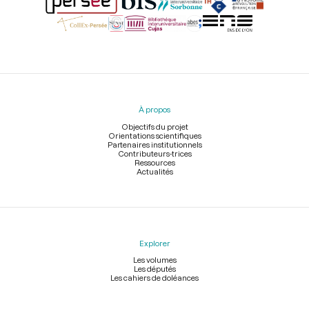
Menu
du
pied
À propos
de
page
Objectifs du projet
Orientations scientifiques
Partenaires institutionnels
Contributeurs-trices
Ressources
Actualités
Explorer
Les volumes
Les députés
Les cahiers de doléances