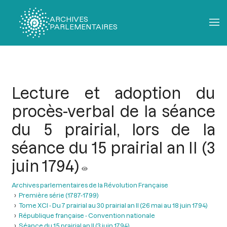
ARCHIVES
PARLEMENTAIRES
Fil
d'Ariane
Lecture et adoption du
procès-verbal de la séance
du 5 prairial, lors de la
séance du 15 prairial an II (3
juin 1794)
Archives parlementaires de la Révolution Française
Première série (1787-1799)
Tome XCI - Du 7 prairial au 30 prairial an II (26 mai au 18 juin 1794)
République française - Convention nationale
Séance du 15 prairial an II (3 juin 1794)