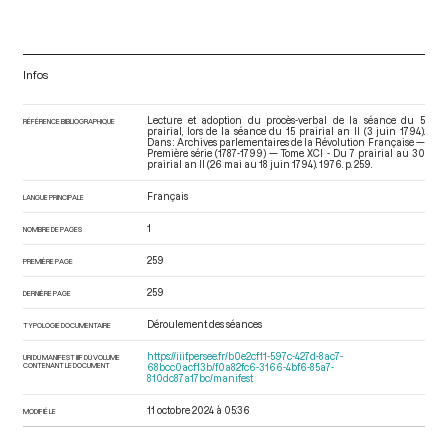
Infos
Lecture et adoption du procès-verbal de la séance du 5
RÉFÉRENCE BIBLIOGRAPHIQUE
prairial, lors de la séance du 15 prairial an II (3 juin 1794).
Dans : Archives parlementaires de la Révolution Française —
Première série (1787-1799) — Tome XCI - Du 7 prairial au 30
prairial an II (26 mai au 18 juin 1794)
. 1976. p. 259.
Français
LANGUE PRINCIPALE
1
NOMBRE DE PAGES
259
PREMIÈRE PAGE
259
DERNIÈRE PAGE
Déroulement des séances
TYPOLOGIE DOCUMENTAIRE
https://iiif.persee.fr/b0e2cf11-597c-427d-8ac7-
URI DU MANIFEST IIIF DU VOLUME
CONTENANT LE DOCUMENT
68bcc0acf13b/f0a82fc6-3166-4bf6-85a7-
810dc87a17bc/manifest
11 octobre 2024 à 05:36
MODIFIÉ LE