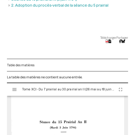
2. Adoption du procès-verbal de la séance du 5 prairial
Télécharger
Partager
Table des matières
La table des matières ne contient aucune entrée.
V
Tome XCI - Du 7 prairial au 30 prairial an II (26 mai au 18 juin 1794)
i
s
u
a
l
i
s
e