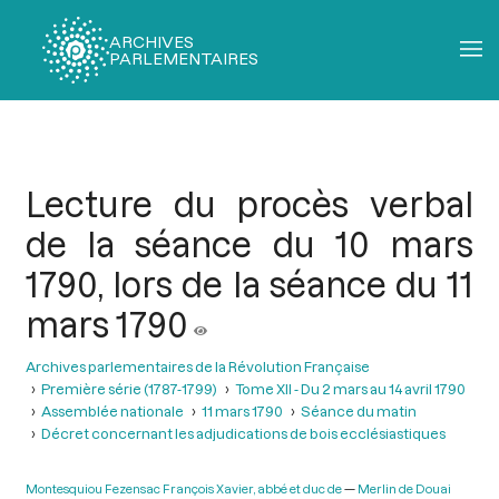
ARCHIVES
PARLEMENTAIRES
Fil
d'Ariane
Lecture du procès verbal
de la séance du 10 mars
1790, lors de la séance du 11
mars 1790
Archives parlementaires de la Révolution Française
Première série (1787-1799)
Tome XII - Du 2 mars au 14 avril 1790
Assemblée nationale
11 mars 1790
Séance du matin
Décret concernant les adjudications de bois ecclésiastiques
Montesquiou Fezensac François Xavier, abbé et duc de
Merlin de Douai