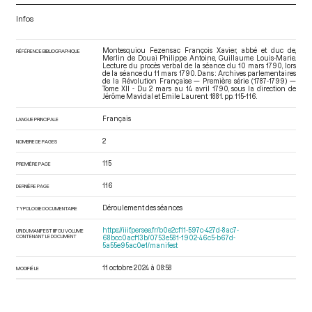
Infos
Montesquiou Fezensac François Xavier, abbé et duc de,
RÉFÉRENCE BIBLIOGRAPHIQUE
Merlin de Douai Philippe Antoine, Guillaume Louis-Marie.
Lecture du procès verbal de la séance du 10 mars 1790, lors
de la séance du 11 mars 1790. Dans : Archives parlementaires
de la Révolution Française — Première série (1787-1799) —
Tome XII - Du 2 mars au 14 avril 1790
, sous la direction de
Jérôme Mavidal et Emile Laurent. 1881. pp. 115-116.
Français
LANGUE PRINCIPALE
2
NOMBRE DE PAGES
115
PREMIÈRE PAGE
116
DERNIÈRE PAGE
Déroulement des séances
TYPOLOGIE DOCUMENTAIRE
https://iiif.persee.fr/b0e2cf11-597c-427d-8ac7-
URI DU MANIFEST IIIF DU VOLUME
CONTENANT LE DOCUMENT
68bcc0acf13b/0753e581-1902-46c5-b67d-
5a55e95ac0e1/manifest
11 octobre 2024 à 08:58
MODIFIÉ LE