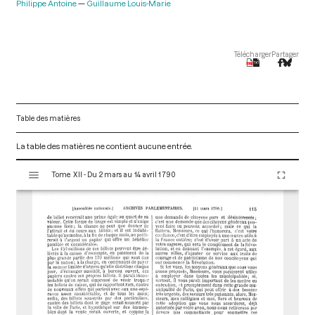
Philippe Antoine
Guillaume Louis-Marie
Télécharger
Partager
Table des matières
La table des matières ne contient aucune entrée.
V
Tome XII - Du 2 mars au 14 avril 1790
i
s
u
a
l
i
s
e
u
r
M