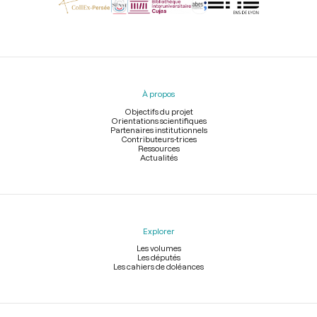
Menu
du
pied
À propos
de
page
Objectifs du projet
Orientations scientifiques
Partenaires institutionnels
Contributeurs-trices
Ressources
Actualités
Explorer
Les volumes
Les députés
Les cahiers de doléances